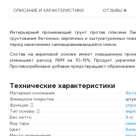
ОПИСАНИЕ И ХАРАКТЕРИСТИКИ
ОТЗЫВЫ
9
Интерьерный проникающий грунт против плесени Л
грунтования бетонных, кирпичных и оштукатуренных пов
перед нанесением самовыравнивающейся смеси.
Состав на акриловой основе имеет повышенную прони
уменьшает расход ЛКМ на 10-15%. Продукт укрепляе
Противогрибковые добавки предотвращают образование и
Технические характеристики
Материал основания
бето
Финишное покрытие
штук
Функции
упр
Тип основы
акри
Вес нетто
9 кг
Вид тары
кани
Цвет
белы
Место применения
внут