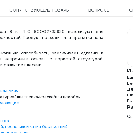
СОПУТСТВУЮЩИЕ ТОВАРЫ
ВОПРОСЫ
С
акра 9 кг Л-С 90002735936 используют для
ерхностей. Продукт подходит для пропитки пола
кающую способность, увеличивает адгезию и
т непрочные основы с пористой структурой.
 развитие плесени.
И
Ед
Вес
Дл
н/кирпич
Ши
атурка/шпатлевка/краска/плитка/обои
Вы
очняющие
Р
л
Св
стра
й, после высыхания бесцветный
ри помещения