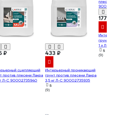
177 ₽
Интерье
грунт пр
1 л Л-С
5
5 ₽
433 ₽
(9)
ерьерный сцепляющий
Интерьерный проникающий
т против плесени Лакра
грунт против плесени Лакра
 кг Л-С 90002735940
3,5 кг Л-С 90002735935
5
(9)