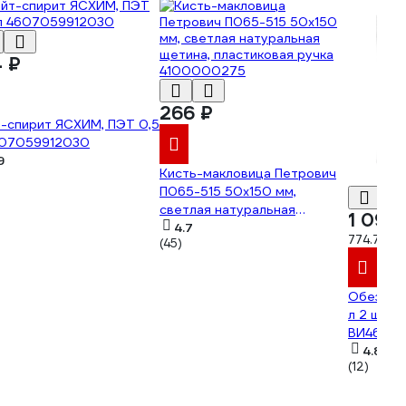
4 ₽
266 ₽
-спирит ЯСХИМ, ПЭТ 0,5
607059912030
9
Кисть-макловица Петрович
П065-515 50х150 мм,
светлая натуральная
1 097
щетина, пластиковая ручка
4.7
774.72 ₽/
(45)
4100000275
Обезжир
л 2 шт н
ВИ46070
4.8
(12)