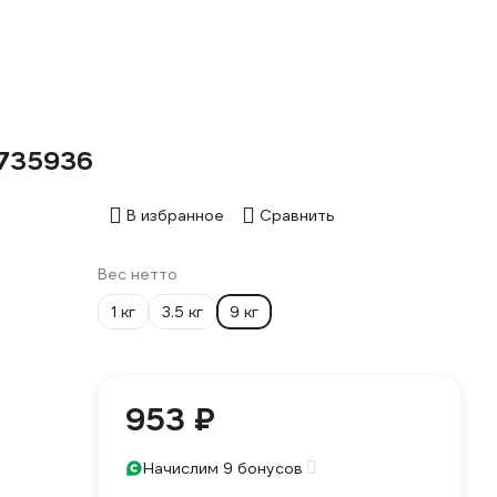
2735936
В избранное
Сравнить
Вес нетто
1 кг
3.5 кг
9 кг
953 ₽
Начислим 9 бонусов