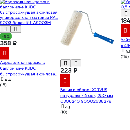
18
-9%
Уайт
358 ₽
л 4
4.
(118)
Аэрозольная краска в
баллончике KUDO
223 ₽
быстросохнущая акриловая
универсальная матовая RAL
4.4
(18)
9003 белая KU-A9003M
Валик в сборе KORVUS
натуральный мех, 250 мм
0306240 90002688278
4.1
(10)