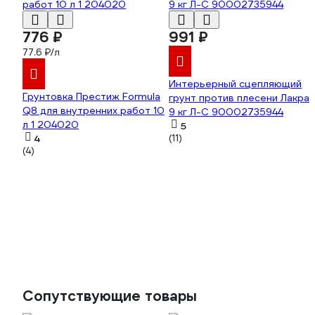
776 ₽
991 ₽
77.6 ₽/л
Интерьерный сцепляющий
Грунтовка Престиж Formula
грунт против плесени Лакра
Q8 для внутренних работ 10
9 кг Л-С 90002735944
л 1 204020
5
4
(11)
(4)
Сопутствующие товары