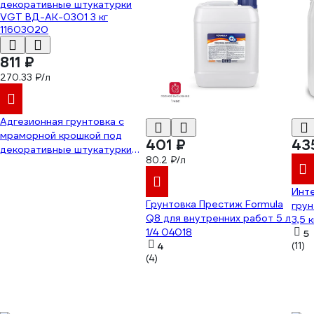
811 ₽
270.33 ₽/л
Адгезионная грунтовка с
мраморной крошкой под
401 ₽
43
декоративные штукатурки
80.2 ₽/л
VGT ВД-АК-0301 3 кг
11603020
Инт
Грунтовка Престиж Formula
грун
Q8 для внутренних работ 5 л
3,5
1/4 04018
5
4
(11)
(4)