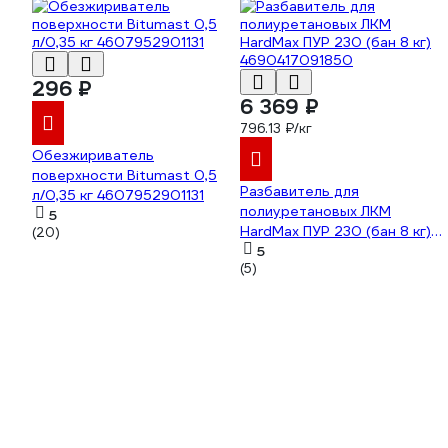
296 ₽
6 369 ₽
796.13 ₽/кг
Обезжириватель
поверхности Bitumast 0,5
Разбавитель для
л/0,35 кг 4607952901131
полиуретановых ЛКМ
5
HardMax ПУР 230 (бан 8 кг)
(20)
4690417091850
5
(5)