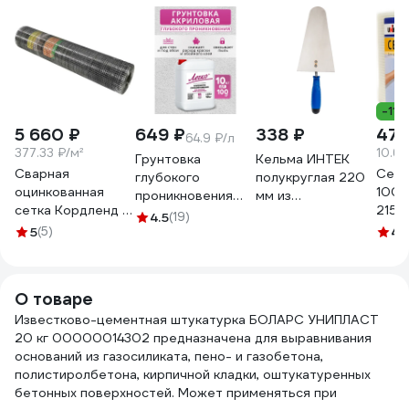
-11%
5 660 ₽
649 ₽
338 ₽
479
64.9 ₽/л
377.33 ₽/м²
10.64
Грунтовка
Кельма ИНТЕК
Сварная
Серп
глубокого
полукруглая 220
оцинкованная
100 
проникновения
мм из
сетка Кордленд Ø
2150
Легко 10кг 5156
нержавеющей
4.5
(19)
1 мм, ячейка 10x10
5
(5)
стали с
4.
мм, 1x15 м SVA-
пластиковой
00031
ручкой 10775-220
О товаре
Известково-цементная штукатурка БОЛАРС УНИПЛАСТ
20 кг 00000014302 предназначена для выравнивания
оснований из газосиликата, пено- и газобетона,
полистиролбетона, кирпичной кладки, оштукатуренных
бетонных поверхностей. Может применяться при