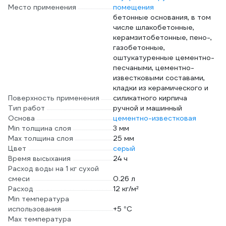
Место применения
помещения
бетонные основания, в том
числе шлакобетонные,
керамзитобетонные, пено-,
газобетонные,
оштукатуренные цементно-
песчаными, цементно-
известковыми составами,
кладки из керамического и
Поверхность применения
силикатного кирпича
Тип работ
ручной и машинный
Основа
цементно-известковая
Min толщина слоя
3 мм
Max толщина слоя
25 мм
Цвет
серый
Время высыхания
24 ч
Расход воды на 1 кг сухой
смеси
0.26 л
Расход
12 кг/м²
Min температура
использования
+5 °С
Max температура