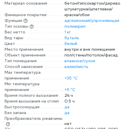
Материал основания
бетон/гипсокартон/дерево
штукатурка/шпатлевка/
Финишное покрытие
краска/обои
Функции
адгезионная/упрочняющая
Тип основы
полиакрил
Вес нетто
1 кг
Вид тары
бутыль
Цвет
белый
Место применения
внутри и вне помещения
Объект применения
пол/стены/потолок/фасад
Тип помещения
влажное/сухое
Способ нанесения
валик/кисть
Max температура
применения
+35 °С
Min температура
применения
+5 °С
Время полного высыхания
24 ч
Время высыхания на отлип
0.5 ч
Быстросохнущая
да
Без запаха
да
Преобразователь ржавчины
нет