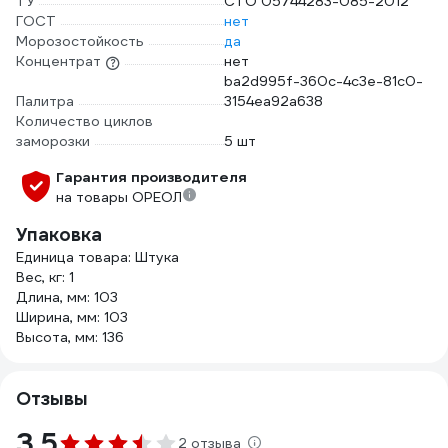
ТУ
СТО 05744283-085-2012
ГОСТ
нет
Морозостойкость
да
Концентрат
нет
ba2d995f-360c-4c3e-81c0-
Палитра
3154ea92a638
Количество циклов
заморозки
5 шт
Гарантия производителя
на товары ОРЕОЛ
Упаковка
Единица товара: Штука
Вес, кг: 1
Длина, мм: 103
Ширина, мм: 103
Высота, мм: 136
Отзывы
3.5
2 отзыва