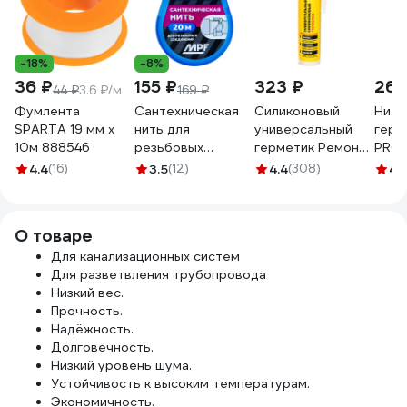
-18%
-8%
36 ₽
155 ₽
323 ₽
269
44 ₽
3.6 ₽/м
169 ₽
Фумлента
Сантехническая
Силиконовый
Нить
SPARTA 19 мм х
нить для
универсальный
герм
10м 888546
резьбовых
герметик Ремонт
PRO
соединений MPF
на 100%
SAN
4.4
(16)
3.5
(12)
4.4
(308)
4.
20 метров
бесцветный
Profe
ИС.131453
RUTDE26063/H1619
сили
PST 
О товаре
Для канализационных систем
Для разветвления трубопровода
Низкий вес.
Прочность.
Надёжность.
Долговечность.
Низкий уровень шума.
Устойчивость к высоким температурам.
Экономичность.