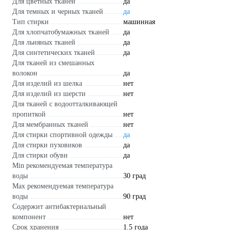
Для цветных тканей
да
Для темных и черных тканей
да
Тип стирки
машинная
Для хлопчатобумажных тканей
да
Для льняных тканей
да
Для синтетических тканей
да
Для тканей из смешанных
волокон
да
Для изделий из шелка
нет
Для изделий из шерсти
нет
Для тканей с водоотталкивающей
пропиткой
нет
Для мембранных тканей
нет
Для стирки спортивной одежды
да
Для стирки пуховиков
да
Для стирки обуви
да
Min рекомендуемая температура
воды
30 град
Мах рекомендуемая температура
воды
90 град
Содержит антибактериальный
компонент
нет
Срок хранения
1.5 года