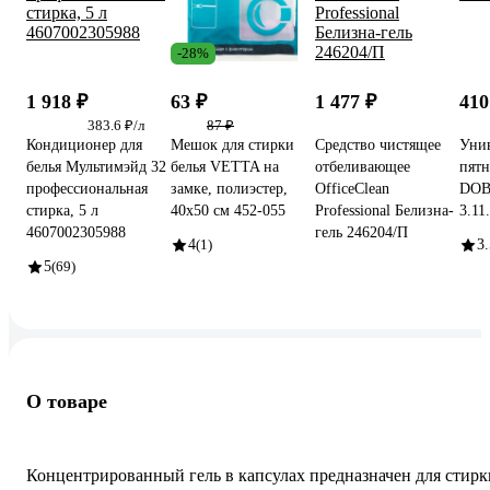
-28%
1 918 ₽
63 ₽
1 477 ₽
410
383.6 ₽/л
87 ₽
Кондиционер для
Мешок для стирки
Средство чистящее
Уни
белья Мультимэйд 32
белья VETTA на
отбеливающее
пятн
профессиональная
замке, полиэстер,
OfficeClean
DOB
стирка, 5 л
40x50 см 452-055
Professional Белизна-
3.11
4607002305988
гель 246204/П
4
(1)
3.
5
(69)
О товаре
Концентрированный гель в капсулах предназначен для стирк