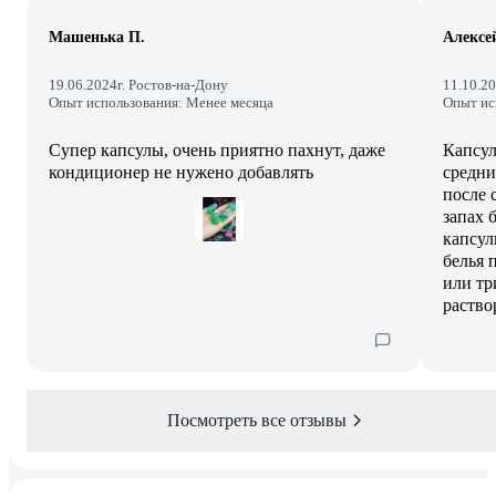
Машенька П.
Алексе
19.06.2024
г. Ростов-на-Дону
11.10.2
Опыт использования: Менее месяца
Опыт ис
Супер капсулы, очень приятно пахнут, даже
Капсул
кондиционер не нужено добавлять
средни
после 
запах 
капсул
белья 
или тр
раство
Посмотреть все отзывы