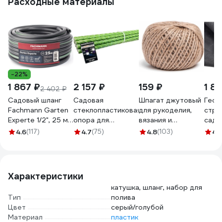
Расходные материалы
-22%
1 867 ₽
2 157 ₽
159 ₽
1 8
2 402 ₽
Садовый шланг
Садовая
Шпагат джутовый
Геот
Fachmann Garten
стеклопластиковая
для рукоделия,
стро
Experte 1/2", 25 м
опора для
вязания и
садо
05.045
подвязки
подвязки
сорн
4.6
(117)
4.7
(75)
4.8
(103)
4.1
растений
растений
доро
Арматура
MasterProf 100 м,
укры
Композит 12 мм,
диаметр нити 2
ГеоП
20 шт., длина 1.5 м
мм ДС.070762
100 м
Характеристики
4660228920519
40м2
катушка, шланг, набор для
черн
Тип
полива
000
Цвет
серый/голубой
Материал
пластик