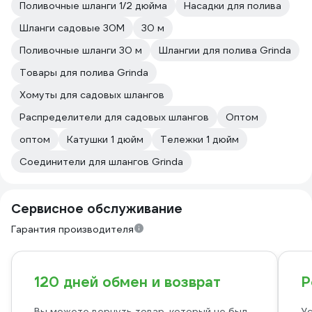
Поливочные шланги 1/2 дюйма
Насадки для полива
Шланги садовые 30М
30 м
Поливочные шланги 30 м
Шлангии для полива Grinda
Товары для полива Grinda
Хомуты для садовых шлангов
Распределители для садовых шлангов
Оптом
оптом
Катушки 1 дюйм
Тележки 1 дюйм
Соединители для шлангов Grinda
Сервисное обслуживание
Гарантия производителя
120 дней обмен и возврат
Р
Вы можете вернуть товар, который не был
Ус