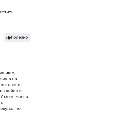
естить
Полезно
овнище,
ована на
росто ни о
на кейсе и
 У меня много
 с
Покупал по