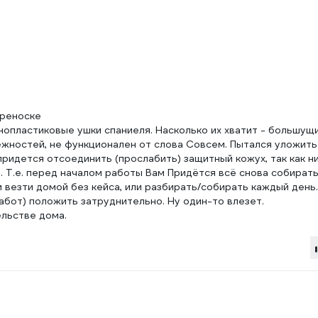
ереноске
инопластиковые ушки спаниеля. Насколько их хватит - большущ
лежностей, не функционален от слова Совсем. Пытался уложи
ридется отсоединить (прослабить) защитный кожух, так как ни
. Т.е. перед началом работы Вам Придётся всё снова собират
 везти домой без кейса, или разбирать/собирать каждый день.
абот) положить затруднительно. Ну один-то влезет.
льстве дома.