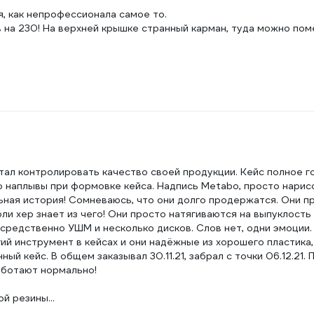
, как непрофессионала самое то.
 на 230! На верхней крышке странный карман, туда можно пом
стал контролировать качество своей продукции. Кейс полное г
о наплывы при формовке кейса. Надпись Metabo, просто нарис
дельная история! Сомневаюсь, что они долго продержатся. Они п
ли хер знает из чего! Они просто натягиваются на выпуклость 
посредственно УШМ и несколько дисков. Слов нет, одни эмоции.
ий инструмент в кейсах и они надёжные из хорошего пластика,
 кейс. В общем заказывал 30.11.21, забрал с точки 06.12.21. 
работают нормально!
й резины...