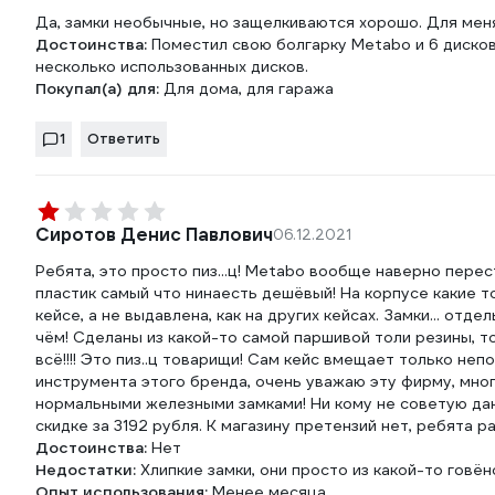
Да, замки необычные, но защелкиваются хорошо. Для меня
Достоинства:
Поместил свою болгарку Metabo и 6 дисков
несколько использованных дисков.
Покупал(а) для:
Для дома, для гаража
1
Ответить
Сиротов Денис Павлович
06.12.2021
Ребята, это просто пиз...ц! Metabo вообще наверно пере
пластик самый что нинаесть дешёвый! На корпусе какие т
кейсе, а не выдавлена, как на других кейсах. Замки... от
чём! Сделаны из какой-то самой паршивой толи резины, то
всё!!!! Это пиз..ц товарищи! Сам кейс вмещает только не
инструмента этого бренда, очень уважаю эту фирму, мног
нормальными железными замками! Ни кому не советую данный
скидке за 3192 рубля. К магазину претензий нет, ребята 
Достоинства:
Нет
Недостатки:
Хлипкие замки, они просто из какой-то говёно
Опыт использования:
Менее месяца