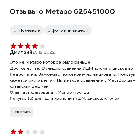
Отзывы о Metabo 625451000
Полезные
С фото или видео
1
Дмитрий
29.12.2022
Это не Metabo которое было раньше.
Достоинства:
Функцию хранения УШМ, ключа и дисков вып
Недостатки:
Замки-застежки конечно жидковаты. Пользу
кажется они отлетят. Ни в какое сравнение с MetaBox да
китайский дешман.
Опыт использования:
Менее месяца
Покупал(а) для:
Для хранения УШМ, дисков, ключей.
Ответить