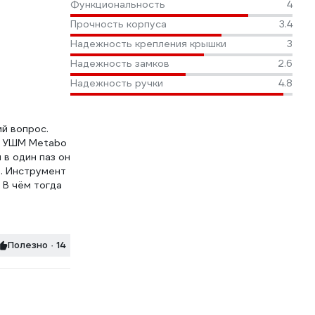
Функциональность
4
Прочность корпуса
3.4
Надежность крепления крышки
3
Надежность замков
2.6
Надежность ручки
4.8
ий вопрос.
ть УШМ Metabo
 в один паз он
ь. Инструмент
 В чём тогда
Полезно · 14