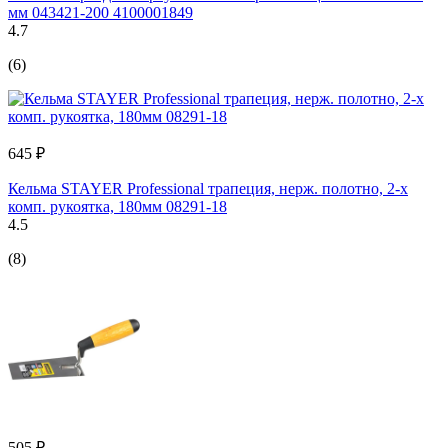
мм 043421-200 4100001849
4.7
(6)
645 ₽
Кельма STAYER Professional трапеция, нерж. полотно, 2-х
комп. рукоятка, 180мм 08291-18
4.5
(8)
505 ₽