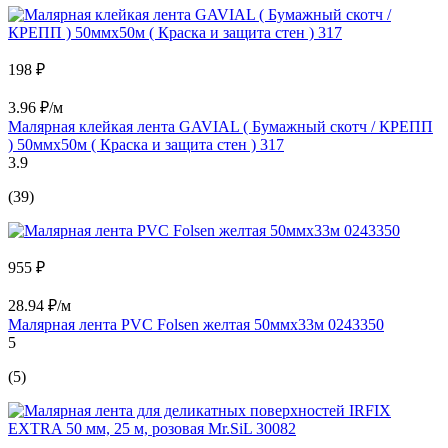
198 ₽
3.96 ₽/м
Малярная клейкая лента GAVIAL ( Бумажный скотч / КРЕПП
) 50ммх50м ( Краска и защита стен ) 317
3.9
(39)
955 ₽
28.94 ₽/м
Малярная лента PVC Folsen желтая 50ммx33м 0243350
5
(5)