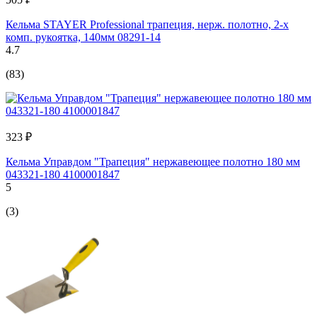
Кельма STAYER Professional трапеция, нерж. полотно, 2-х
комп. рукоятка, 140мм 08291-14
4.7
(83)
323 ₽
Кельма Управдом "Трапеция" нержавеющее полотно 180 мм
043321-180 4100001847
5
(3)