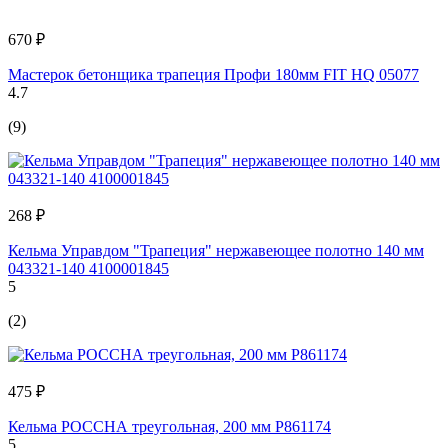
670 ₽
Мастерок бетонщика трапеция Профи 180мм FIT HQ 05077
4.7
(9)
268 ₽
Кельма Управдом "Трапеция" нержавеющее полотно 140 мм
043321-140 4100001845
5
(2)
475 ₽
Кельма РОССНА треугольная, 200 мм Р861174
5