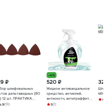
-4%
19 ₽
520 ₽
325 
бор шлифовальных
Жидкое антивандальное
Шпател
стов дельтавидных (80
средство, антиклей,
46070
) 12 шт. ПРАКТИКА
антискотч, антиграффити
4.1
(15
0-423
спрей NOVELHIM
4.9
(19)
5
(1)
NovelGuard NG Antivandal