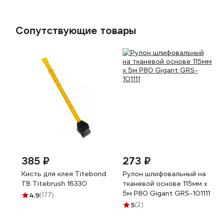
Сопутствующие товары
385 ₽
273 ₽
Кисть для клея Titebond
Рулон шлифовальный на
TB Titebrush 16330
тканевой основе 115мм х
5м Р80 Gigant GRS-101111
4.9
(177)
5
(2)