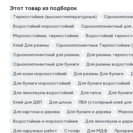
Этот товар из подборок
Термостойкие (высокотемпературные)
Однокомпоне
Водостойкий морозостойкий
Однокомпонентный для 
Морозостойкие, термостойкие
Водостойкий термост
Клей Для резины
Однокомпонентные Термостойкие 
Однокомпонентный для резины
Для резины термосто
Однокомпонентный для бумаги
Для резины водостой
Для кожи морозостойкий
Для резины Для бумаги
Для бумаги морозостойкий
Для бумаги водостойкий
Для линолеума водостойкий
Для гипса
Для бумаги
Клей для ДВП
Для шпона
ПВА (столярный клей для
Для картона и дерева
Для бумаги и дерева
Мороз
Водостойкие и морозостойкие
Для линолеума и дере
Для наружных работ
Столяр
Для МДФ
Прозрач