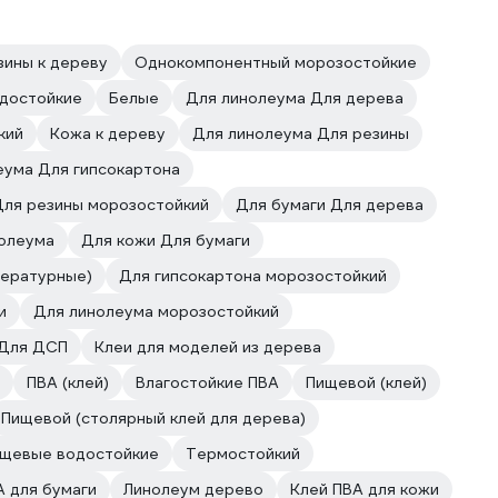
зины к дереву
Однокомпонентный морозостойкие
достойкие
Белые
Для линолеума Для дерева
кий
Кожа к дереву
Для линолеума Для резины
еума Для гипсокартона
Для резины морозостойкий
Для бумаги Для дерева
олеума
Для кожи Для бумаги
пературные)
Для гипсокартона морозостойкий
и
Для линолеума морозостойкий
Для ДСП
Клеи для моделей из дерева
ПВА (клей)
Влагостойкие ПВА
Пищевой (клей)
Пищевой (столярный клей для дерева)
щевые водостойкие
Термостойкий
А для бумаги
Линолеум дерево
Клей ПВА для кожи