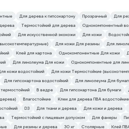
нтные
Для дерева к гипсокартону
Прозрачный
Для ре
дерева
Термостойкий для дерева
Однокомпонентный во
ойкий
Для искусственной экокожи
Для кожи
Водостой
(высокотемпературные)
Для кожи Для резины
Для линол
йкий
Клей для картона
Однокомпонентные Для кожи
кий
Для линолеума Для кожи
Однокомпонентные для лин
Для кожи водостойкий
Для кожи Термостойкие (высокотем
Для гипсокартона водостойкий
Для линолеума Для бумаг
 термостойкий
В ведре
Для гипсокартона Для бумаги
 дерева)
Влагостойкие
Клеи для дерева ПВА водостойкие
остойкий
D3
Для ткани и дерева
Для кожи и дерева
ва
Термостойкий с пищевым допуском
Для фанеры
Пи
ные
Для резины и дерева
30 кг
Столярные
Клей ПВ