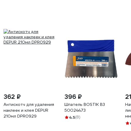
362 ₽
396 ₽
2
Антискотч для удаления
Шпатель BOSTIK В3
На
наклеек и клея DEPUR
50024473
ли
210мл DPR0929
мм
4.5
(8)
24