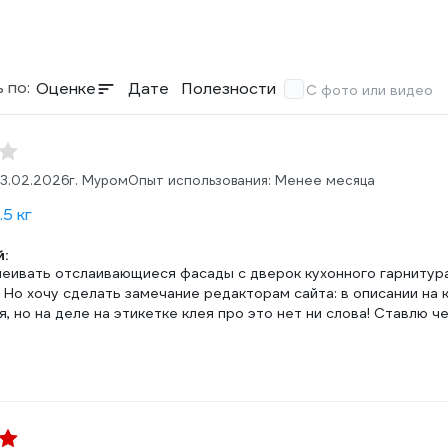
 по:
Оценке
Дате
Полезности
С фото или видео
3.02.2026
г. Муром
Опыт использования: Менее месяца
.5 кг
:
леивать отслаивающиеся фасады с дверок кухонного гарнитура.
 Но хочу сделать замечание редакторам сайта: в описании на
я, но на деле на этикетке клея про это нет ни слова! Ставлю ч