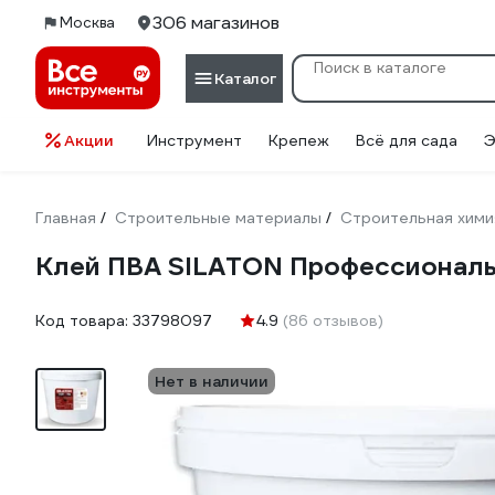
306 магазинов
Москва
Каталог
Акции
Инструмент
Крепеж
Всё для сада
Э
Главная
Строительные материалы
Строительная хими
/
/
Клей ПВА SILATON Профессиональн
Код товара:
33798097
4.9
(86 отзывов)
Нет в наличии