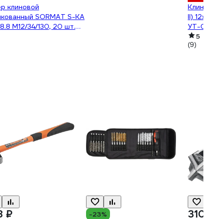
р клиновой
Клиново
нкованный SORMAT S-KA
II) 12x150
8.8 M12/34/130, 20 шт.
УТ-000
0421153
5
(9)
8 ₽
310 ₽
-23%