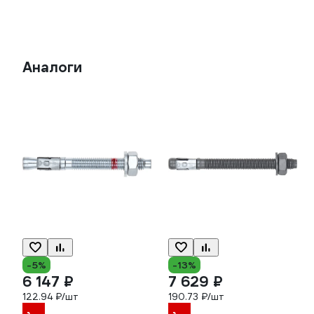
Аналоги
-5%
-13%
6 147 ₽
7 629 ₽
122.94 ₽/шт
190.73 ₽/шт