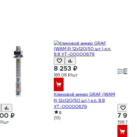
8 253 ₽
165.06 ₽/шт
Клиновой анкер GRAF (WAM
II) 12x120(50 шт.) к.п. 8.8
УТ-00000679
5
500 ₽
7 949
(13)
₽/шт
198.73 ₽