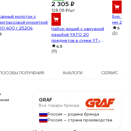
2 305 ₽
128.06 ₽/шт
сарный молоток с
Бур ЗУБР
ерглассовой рукояткой
мм 29313
DO 400 г 25204
5
Набор ершей с наружной
(2)
9
резьбой YATO 20
предметов в сумке YT-
08195 369708195 092 1
4.5
(11)
ПОСОБЫ ПОЛУЧЕНИЯ
АНАЛОГИ
СЕРВИС
и
GRAF
енная
Все товары бренда
Россия — родина бренда
Россия — страна производства