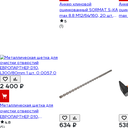
Анкер клиновой
Анке
оцинкованный SORMAT S-KA
оци
max 8.8 M12/64/160, 20 шт.
max 
9630421155
5
963
(1)
2 400 ₽
Металлическая щетка для
очистки отверстий
ЕВРОПАРТНЕР D10,
L300/80mm 1 шт. 0 0057 0
4.8
634 ₽
53
(5)