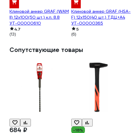
Клиновой анкер GRAF (WAM
Клиновой анкер GRAF (HSA-
II) 12x100(50 шт.) к.п. 8.8
F) 12x150(40 шт.) ТДЦ+А4
УТ-00000610
УТ-00000365
4.7
5
(13)
(6)
Сопутствующие товары
684 ₽
-18%