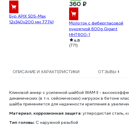
360 ₽
Бур APIX SDS-Max
12х340х200 мм 77741
Молоток с фибергласовой
рукояткой 600g Gigant
HHT600-1
4.8
(771)
ОПИСАНИЕ И ХАРАКТЕРИСТИКИ
ОТЗЫВЫ
1
Клиновой анкер с усиленной шайбой WAM II - высокоэффе
динамических (в т.ч. сейсмических) нагрузок в бетоне кл
шайба применяется для надежности крепления в увеличен
Материал, коррозионная защита:
углеродистая сталь, к.
Тип головы:
C наружной резьбой