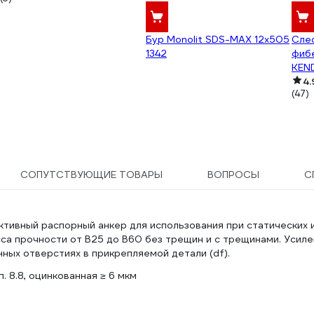
Бур Monolit SDS-MAX 12x505
Сле
1342
фиб
KEN
4.
(47)
СОПУТСТВУЮЩИЕ ТОВАРЫ
ВОПРОСЫ
С
ктивный распорный анкер для использования при статических 
асса прочности от В25 до В60 без трещин и с трещинами. Усил
ных отверстиях в прикрепляемой детали (df).
п. 8.8, оцинкованная ≥ 6 мкм