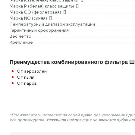
Марка К (зеленая) класс защиты
Марка Р (белая) класс защиты
Марка СО (фиолетовая)
Марка NO (синяя)
Температурный диапазон эксплуатации
Гарантийный срок хранения
Вес нетто
Крепление
Преимущества комбинированного фильтра Ша
От аэрозолей
От пыли
От паров
*Производитель оставляет за собой право без уведомления ди
его производства. Указанная информация не является публичн