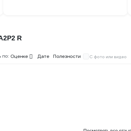
А2Р2 R
 по:
Оценке
Дате
Полезности
С фото или видео
Посмотреть все отзы