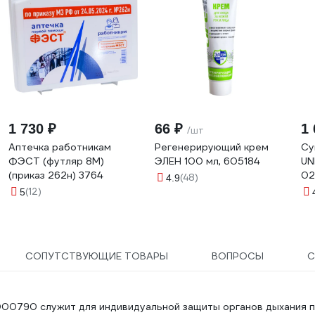
1 730 ₽
66 ₽
1 
/шт
Аптечка работникам
Регенерирующий крем
Су
ФЭСТ (футляр 8М)
ЭЛЕН 100 мл, 605184
UN
(приказ 262н) 3764
02
(48)
4.9
(12)
5
СОПУТСТВУЮЩИЕ ТОВАРЫ
ВОПРОСЫ
С
00790 служит для индивидуальной защиты органов дыхания 