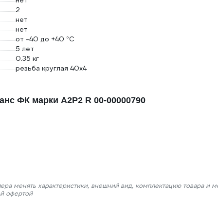
нет
2
нет
нет
от -40 до +40 °С
5 лет
0.35 кг
резьба круглая 40х4
нс ФК марки А2Р2 R 00-00000790
лера менять характеристики, внешний вид, комплектацию товара и м
ой офертой