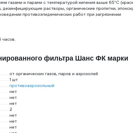
ми газами и парами с температурой кипения выше 65°С (краск
ин, дезинфицирующие растворы, органические пропитки, эпокси
 проведении противоэпидемических работ при загрязнении
 часов.
инированного фильтра Шанс ФК марки
от органических газов, паров и аэрозолей
1 шт
противоаэрозольный
нет
нет
нет
2
нет
нет
нет