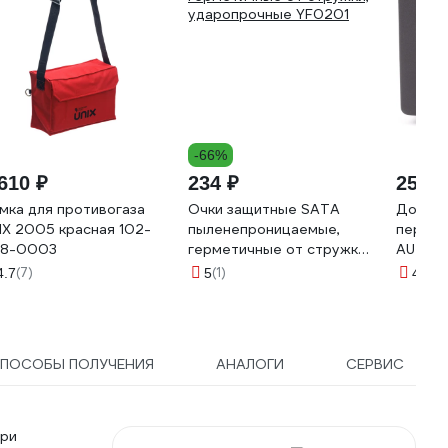
-66%
610 ₽
234 ₽
255 ₽
мка для противогаза
Очки защитные SATA
Дорожн
IX 2005 красная 102-
пыленепроницаемые,
первой
8-0003
герметичные от стружки,
AUTOPR
ударопрочные YF0201
021-2
(7)
(1)
(1
4.7
5
4.3
MED-1
ПОСОБЫ ПОЛУЧЕНИЯ
АНАЛОГИ
СЕРВИС
при