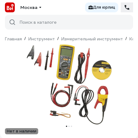
Москва
Для юрлиц
Поиск в каталоге
Главная
/
Инструмент
/
Измерительный инструмент
/
Кон
Нет в наличии