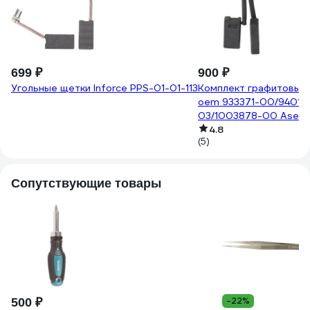
699 ₽
900 ₽
Угольные щетки Inforce PPS-01-01-113
Комплект графитовых 
oem 933371-00/94016
03/1003878-00 Asein
4.8
(5)
Сопутствующие товары
-22%
500 ₽