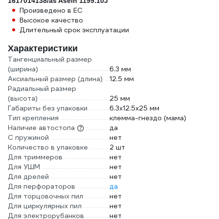
1617014138/as Asein 1199.10J
Произведено в ЕС
Высокое качество
Длительный срок эксплуатации
Характеристики
Тангенциальный размер
(ширина)
6.3 мм
Аксиальный размер (длина)
12.5 мм
Радиальный размер
(высота)
25 мм
Габариты без упаковки
6.3x12.5x25 мм
Тип крепления
клемма-гнездо (мама)
Наличие автостопа
да
С пружиной
нет
Количество в упаковке
2 шт
Для триммеров
нет
Для УШМ
нет
Для дрелей
нет
Для перфораторов
да
Для торцовочных пил
нет
Для циркулярных пил
нет
Для электрорубанков
нет