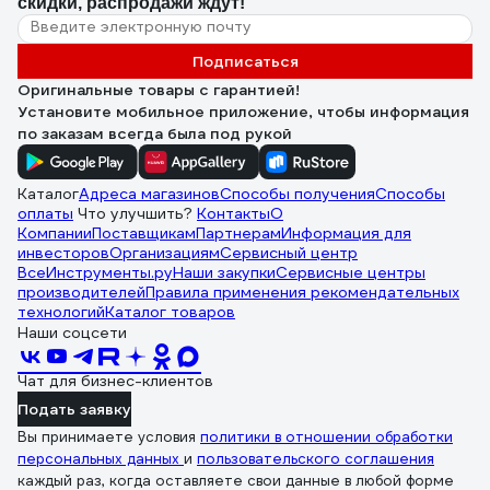
скидки, распродажи ждут!
Подписаться
Оригинальные товары с гарантией!
Установите мобильное приложение, чтобы информация
по заказам всегда была под рукой
Каталог
Адреса магазинов
Способы получения
Способы
оплаты
Что улучшить?
Контакты
О
Компании
Поставщикам
Партнерам
Информация для
инвесторов
Организациям
Сервисный центр
ВсеИнструменты.ру
Наши закупки
Сервисные центры
производителей
Правила применения рекомендательных
технологий
Каталог товаров
Наши соцсети
Чат для бизнес-клиентов
Подать заявку
Вы принимаете условия
политики в отношении обработки
персональных данных
и
пользовательского соглашения
каждый раз, когда оставляете свои данные в любой форме