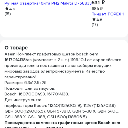
531 ₽
Ручная отвертка+бита PH2 Makita D-58833
4.6
684 ₽
(15)
Пинцет TOPEX 13
4.8
(17)
О товаре
Asein Комплект графитовых щеток bosch oem
1617014138/as (комплект = 2 шт.) 1199.10J от европейского
производителя и поставщика на конвейеры ведущих
мировых заводов электроинструмента. Качество
гарантировано!
Размеры: 6.3x12.5x25
Подходят для артикулов:
Bosch: 1607000493, 1617014138.
Для инструмента:
перфораторы Bosch: 11240(1124003.9), 11247(1124703.9),
GBH 500(124006.5), GBH 5-38 D, GBH 5-38 X, GBH 5400,
GSH 388 X, GSH 388, GSH 500(138806.5).
Преимущества комплекта графитовых щеток Bosch oem