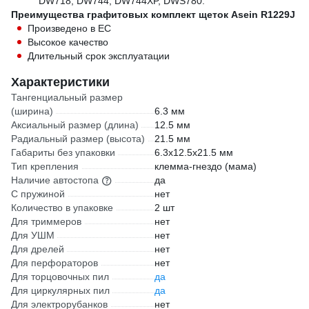
DW718, DW744, DW744XP, DWS780.
Преимущества графитовых комплект щеток Asein R1229J
Произведено в ЕС
Высокое качество
Длительный срок эксплуатации
Характеристики
Тангенциальный размер
(ширина)
6.3 мм
Аксиальный размер (длина)
12.5 мм
Радиальный размер (высота)
21.5 мм
Габариты без упаковки
6.3x12.5x21.5 мм
Тип крепления
клемма-гнездо (мама)
Наличие автостопа
да
С пружиной
нет
Количество в упаковке
2 шт
Для триммеров
нет
Для УШМ
нет
Для дрелей
нет
Для перфораторов
нет
Для торцовочных пил
да
Для циркулярных пил
да
Для электрорубанков
нет