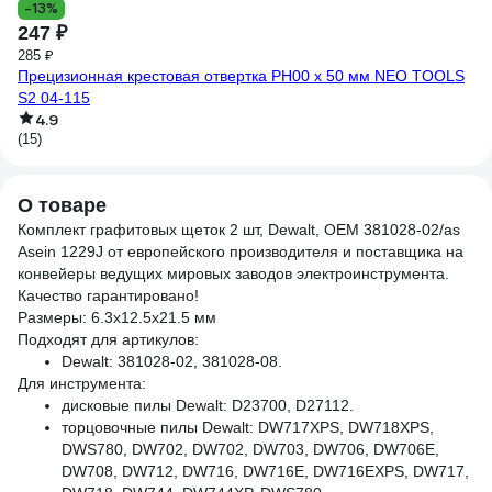
-13%
2
247 ₽
Ан
285 ₽
Прецизионная крестовая отвертка PH00 x 50 мм NEO TOOLS
(1
S2 04-115
4.9
(15)
О товаре
Комплект графитовых щеток 2 шт, Dewalt, OEM 381028-02/as
Asein 1229J от европейского производителя и поставщика на
конвейеры ведущих мировых заводов электроинструмента.
Качество гарантировано!
Размеры: 6.3x12.5x21.5 мм
Подходят для артикулов:
Dеwalt: 381028-02, 381028-08.
Для инструмента:
дисковые пилы Dеwalt: D23700, D27112.
торцовочные пилы Dеwalt: DW717XPS, DW718XPS,
DWS780, DW702, DW702, DW703, DW706, DW706E,
DW708, DW712, DW716, DW716E, DW716EXPS, DW717,