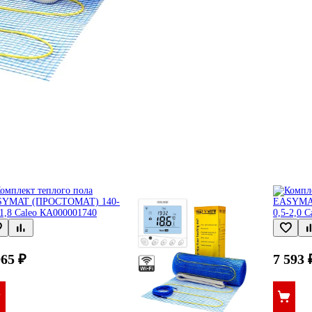
965 ₽
7 593 