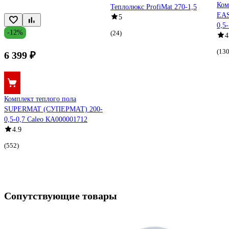
Ком
Теплолюкс ProfiMat 270-1,5
EA
5
0,5
-12%
(24)
4
(130
6 399 ₽
Комплект теплого пола
SUPERMAT (СУПЕРМАТ) 200-
0,5-0,7 Caleo КА000001712
4.9
(552)
Сопутствующие товары