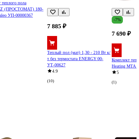
 теплого пола
T (ПРОСТОМАТ) 180-
Caleo УП-00000367
-7%
7 885 ₽
7 690 ₽
Теплый пол (мат) 1,30 - 210 Вт к/
т без термостата ENERGY 00-
Комплект теп
УТ-00627
Heating МТА 3
4.9
5
(10)
(1)