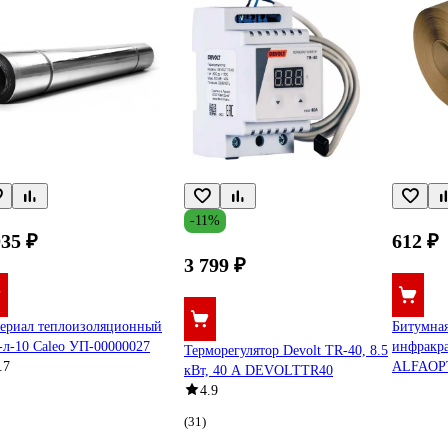
-11%
035 ₽
612 ₽
3 799 ₽
ериал теплоизоляционный
Битумная
-л-10 Caleo УП-00000027
инфракра
Терморегулятор Devolt TR-40, 8.5
.7
ALFAOP
кВт, 40 А DEVOLTTR40
4.9
(31)