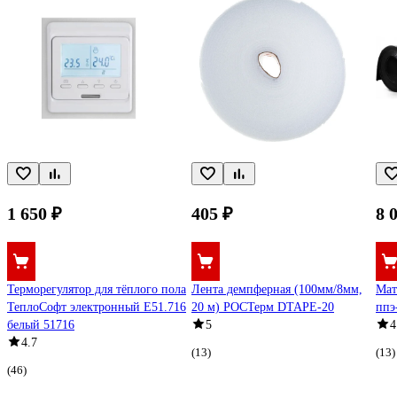
1 650 ₽
405 ₽
8 
Терморегулятор для тёплого пола
Лента демпферная (100мм/8мм,
Мат
ТеплоСофт электронный E51.716
20 м) РОСТерм DTAPE-20
ппэ
белый 51716
5
4
4.7
(13)
(13)
(46)