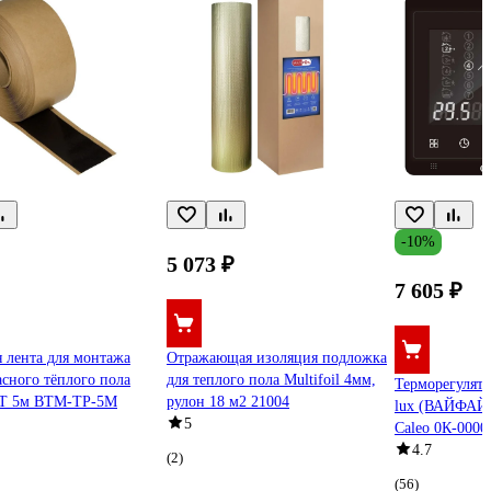
-10%
5 073 ₽
7 605 ₽
 лента для монтажа
Отражающая изоляция подложка
сного тёплого пола
для теплого пола Multifoil 4мм,
Терморегулято
T 5м BTM-TP-5M
рулон 18 м2 21004
lux (ВАЙФАЙ 
5
Caleo 0К-0000
4.7
(2)
(56)