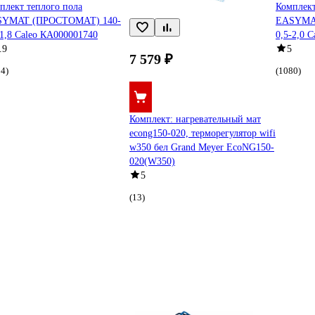
плект теплого пола
Комплект
SYMAT (ПРОСТОМАТ) 140-
EASYMA
-1,8 Caleo КА000001740
0,5-2,0 
.9
5
7 579 ₽
4)
(1080)
Комплект: нагревательный мат
econg150-020, терморегулятор wifi
w350 бел Grand Meyer EcoNG150-
020(W350)
5
(13)