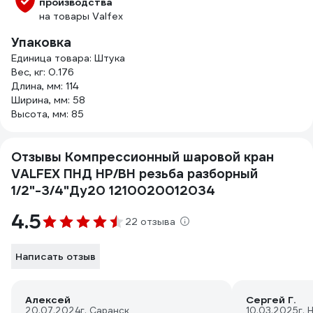
производства
на товары Valfex
Упаковка
Единица товара: Штука
Вес, кг: 0.176
Длина, мм: 114
Ширина, мм: 58
Высота, мм: 85
Отзывы Компрессионный шаровой кран
VALFEX ПНД НР/ВН резьба разборный
1/2"-3/4"Ду20 1210020012034
4.5
22 отзыва
Написать отзыв
Алексей
Сергей Г.
20.07.2024
г. Саранск
10.03.2025
г.