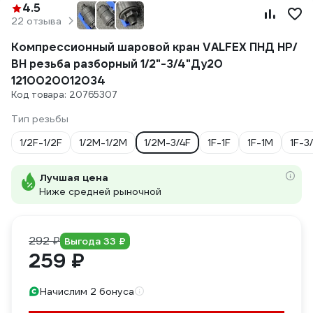
4.5
22 отзыва
Компрессионный шаровой кран VALFEX ПНД НР/
ВН резьба разборный 1/2"-3/4"Ду20
1210020012034
Код товара: 20765307
Тип резьбы
1/2F-1/2F
1/2M-1/2M
1/2M-3/4F
1F-1F
1F-1M
1F-3
Лучшая цена
Ниже средней рыночной
292 ₽
Выгода 33 ₽
259 ₽
Начислим 2 бонуса