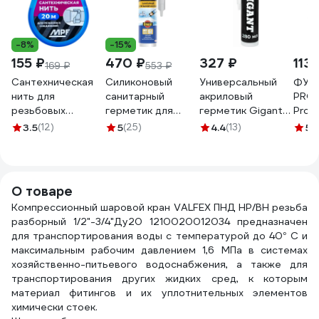
-8%
-15%
155 ₽
470 ₽
327 ₽
113 
169 ₽
553 ₽
Сантехническая
Силиконовый
Универсальный
ФУМ 
нить для
санитарный
акриловый
PRO
резьбовых
герметик для
герметик Gigant
Prof
соединений MPF
ванной и кухни
белый, 280 мл
Ф85 
3.5
(12)
5
(25)
4.4
(13)
5
(
20 метров
Момент белый
GAGW-03
0,25
ИС.131453
280 мл Б0018852
530
О товаре
Компрессионный шаровой кран VALFEX ПНД НР/ВН резьба
разборный 1/2"-3/4"Ду20 1210020012034 предназначен
для транспортирования воды с температурой до 40° С и
максимальным рабочим давлением 1,6 МПа в системах
хозяйственно-питьевого водоснабжения, а также для
транспортирования других жидких сред, к которым
материал фитингов и их уплотнительных элементов
химически стоек.