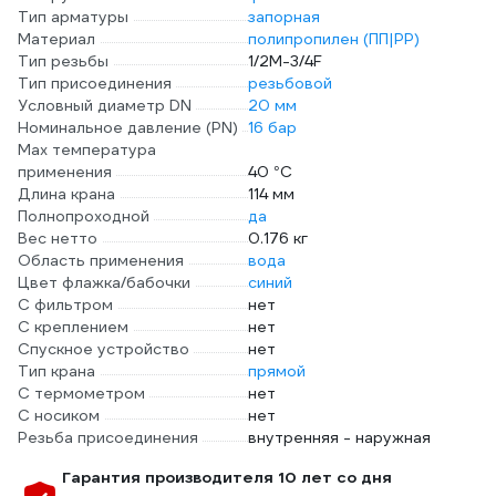
Тип арматуры
запорная
Материал
полипропилен (ПП|PP)
Тип резьбы
1/2M-3/4F
Тип присоединения
резьбовой
Условный диаметр DN
20 мм
Номинальное давление (PN)
16 бар
Max температура
применения
40 °С
Длина крана
114 мм
Полнопроходной
да
Вес нетто
0.176 кг
Область применения
вода
Цвет флажка/бабочки
синий
С фильтром
нет
С креплением
нет
Спускное устройство
нет
Тип крана
прямой
С термометром
нет
С носиком
нет
Резьба присоединения
внутренняя - наружная
Гарантия производителя 10 лет со дня