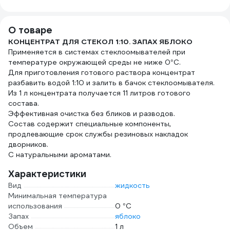
в пакете с
35 х 35 см в
4 цв
бумажной
картонной
022
этикеткой
упаковке 406-011
О товаре
КОНЦЕНТРАТ ДЛЯ СТЕКОЛ 1:10. ЗАПАХ ЯБЛОКО
Применяется в системах стеклоомывателей при
температуре окружающей среды не ниже 0°С.
Для приготовления готового раствора концентрат
разбавить водой 1:10 и залить в бачок стеклоомывателя.
Из 1 л концентрата получается 11 литров готового
состава.
Эффективная очистка без бликов и разводов.
Состав содержит специальные компоненты,
продлевающие срок службы резиновых накладок
дворников.
С натуральными ароматами.
Характеристики
Вид
жидкость
Минимальная температура
использования
0 °С
Запах
яблоко
Объем
1 л