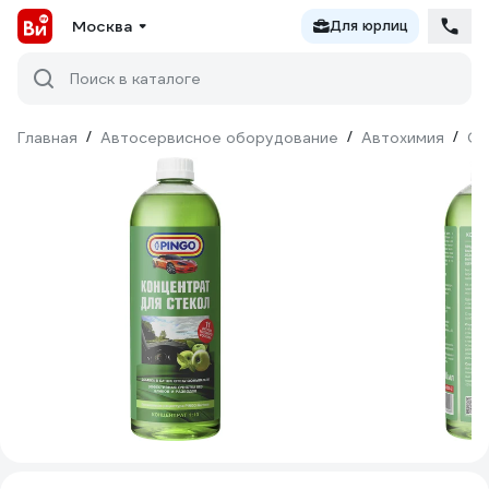
Москва
Для юрлиц
Поиск в каталоге
Главная
/
Автосервисное оборудование
/
Автохимия
/
Оч