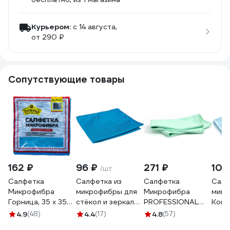
Курьером:
c 14 августа,
от 290 ₽
Сопутствующие товары
162 ₽
96 ₽
271 ₽
107
/шт
Салфетка
Салфетка из
Салфетка
Салф
Микрофибра
микрофибры для
Микрофибра
микр
Горница, 35 x 35
стёкол и зеркал
PROFESSIONAL
Кошк
см, для стекол и
A-VM, 30х30 см
для стекол и
стек
4.9
(48)
4.4
(17)
4.8
(57)
зеркал, 280 г/квм,
SR4037
зеркал PATERRA
30x4