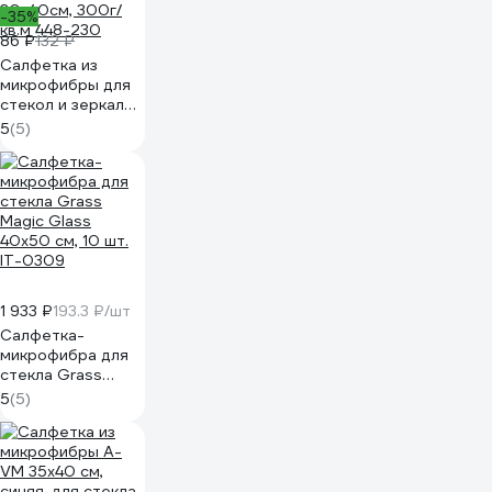
-35%
86 ₽
132 ₽
Салфетка из
микрофибры для
стекол и зеркал
VETTA с
5
(5)
бамбуковым
волокном,
30x40см, 300г/
кв.м 448-230
1 933 ₽
193.3 ₽/шт
Салфетка-
микрофибра для
стекла Grass
Magic Glass
5
(5)
40х50 см, 10 шт.
IT-0309