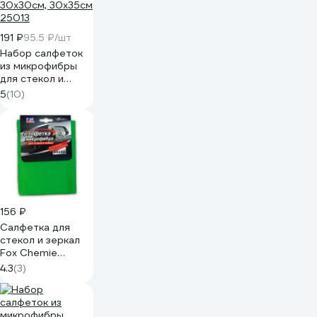
191 ₽
95.5 ₽/шт
Набор салфеток
из микрофибры
для стекол и
зеркал ANTELLA 2
5
(10)
шт., 30х30см,
30х35см 25013
156 ₽
Салфетка для
стекол и зеркал
Fox Chemie
микрофибра,
4.3
(3)
30x40 LMF32