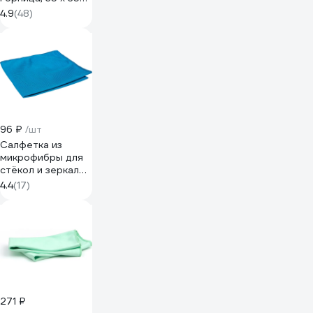
см, для стекол и
4.9
(48)
зеркал, 280 г/квм,
в пакете с
бумажной
этикеткой
96 ₽
/шт
Салфетка из
микрофибры для
стёкол и зеркал
A-VM, 30х30 см
4.4
(17)
SR4037
271 ₽