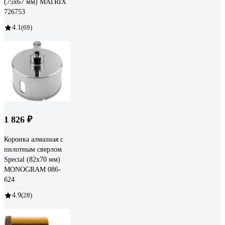
(75х67 мм) MATRIX
726753
4.1
(69)
1 826 ₽
Коронка алмазная с
пилотным сверлом
Special (82х70 мм)
MONOGRAM 086-
624
4.9
(28)