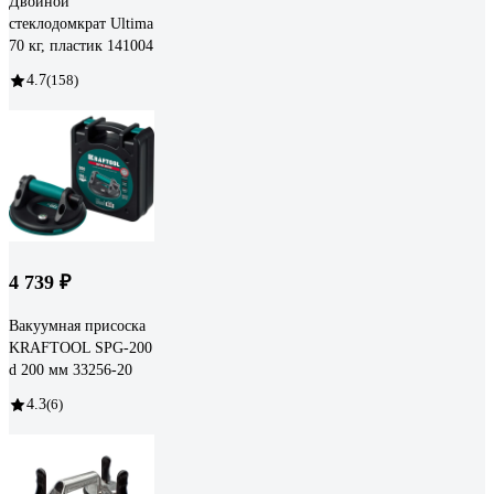
Двойной
стеклодомкрат Ultima
70 кг, пластик 141004
4.7
(158)
4 739 ₽
Вакуумная присоска
KRAFTOOL SPG-200
d 200 мм 33256-20
4.3
(6)