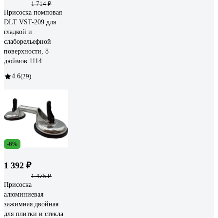
1 714 ₽
Присоска помповая
DLT VST-209 для
гладкой и
слаборельефной
поверхности, 8
дюймов 1114
4.6
(29)
-6%
1 392 ₽
1 475 ₽
Присоска
алюминиевая
зажимная двойная
для плитки и стекла