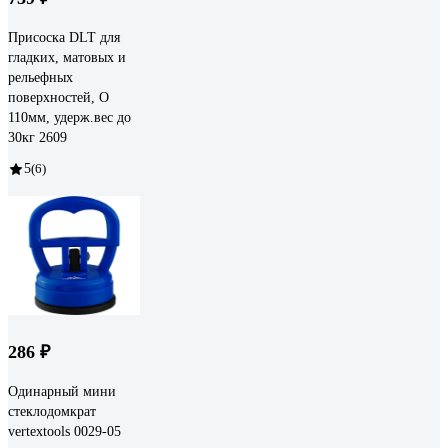
Присоска DLT для
гладких, матовых и
рельефных
поверхностей, O
110мм, удерж.вес до
30кг 2609
5
(6)
286 ₽
Одинарный мини
стеклодомкрат
vertextools 0029-05