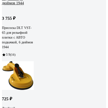
3 755 ₽
Присоска DLT VST-
65 для рельефной
плитки с АВТО
подкачкой, 6 дюймов
1944
3.9
(16)
725 ₽