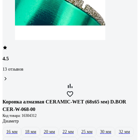
4.5
13 отзывов
Коронка алмазная CERAMIC-WET (68х65 мм) D.BOR
CER-W-068-00
Код товара: 16304312
Диаметр
16 мм
18 мм
20 мм
22 мм
25 мм
30 мм
32 мм