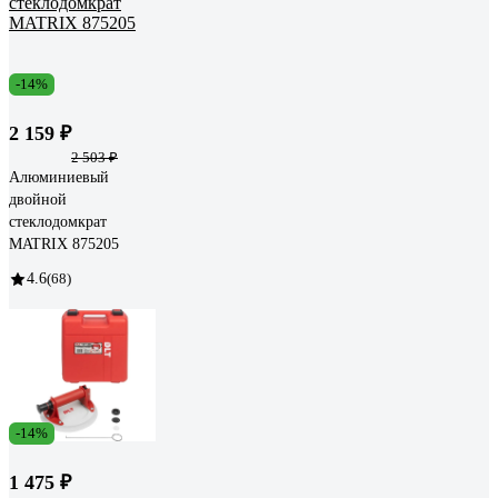
-14%
2 159 ₽
2 503 ₽
Алюминиевый
двойной
стеклодомкрат
MATRIX 875205
4.6
(68)
-14%
1 475 ₽