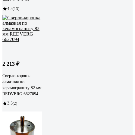
4.5
(13)
2 213 ₽
Сверло-коронка
алмазная по
керамограниту 82 мм
REDVERG 6627094
3.5
(2)