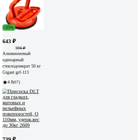
-35%
643 ₽
996 ₽
Алюминиевый
одинарный
стеклодомкрат 50 кг
Gigant grf-113
4.8
(67)
739 ₽