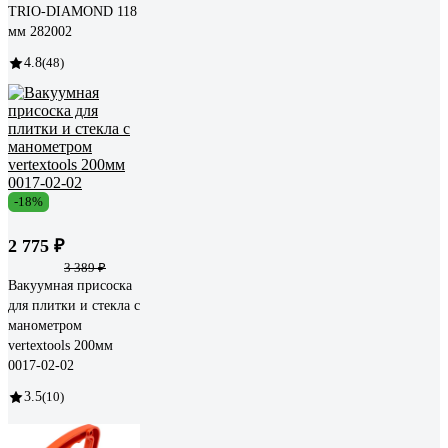
TRIO-DIAMOND 118
мм 282002
4.8
(48)
-18%
2 775 ₽
3 389 ₽
Вакуумная присоска
для плитки и стекла с
манометром
vertextools 200мм
0017-02-02
3.5
(10)