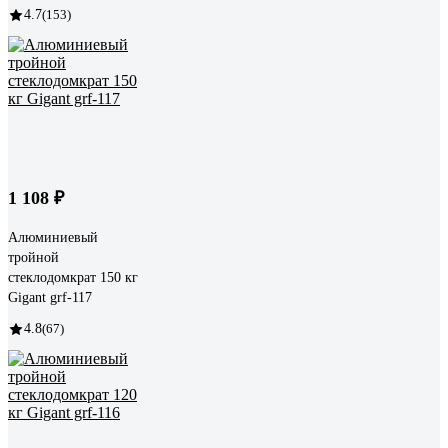
4.7
(153)
1 108 ₽
Алюминиевый
тройной
стеклодомкрат 150 кг
Gigant grf-117
4.8
(67)