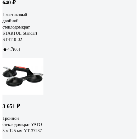
640 ₽
Пластиковый
двойной
стеклодомкрат
STARTUL Standart
ST4110-02
4.7
(66)
3 651 ₽
Тройной
стеклодомкрат YATO
3 x 125 мм YT-37237