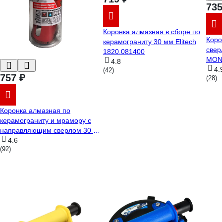
735
Коронка алмазная в сборе по
Коро
керамограниту 30 мм Elitech
свер
1820.081400
MON
4.8
4.
(42)
757 ₽
(28)
Коронка алмазная по
керамограниту и мрамору с
направляющим сверлом 30 мм
Hardcore 154030
4.6
(92)