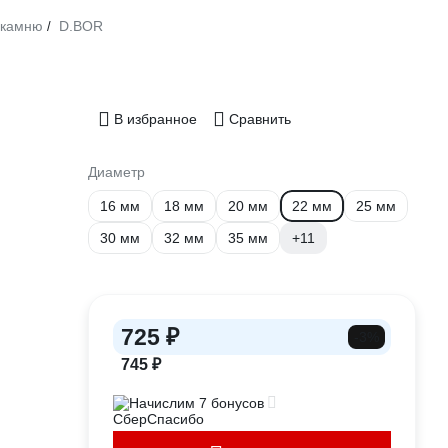
 камню
D.BOR
/
В избранное
Сравнить
Диаметр
16 мм
18 мм
20 мм
22 мм
25 мм
30 мм
32 мм
35 мм
+11
725 ₽
-3%
745 ₽
Начислим 7 бонусов