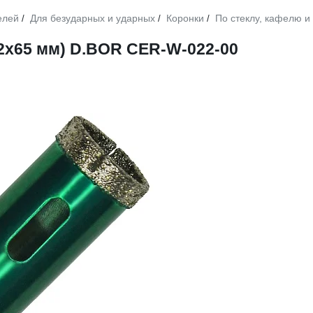
елей
Для безударных и ударных
Коронки
По стеклу, кафелю и
/
/
/
2х65 мм) D.BOR CER-W-022-00