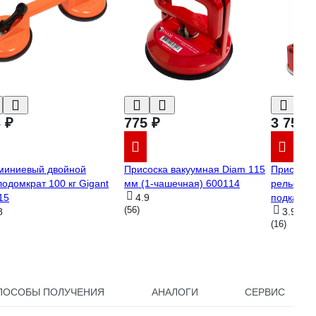
 ₽
775 ₽
3 755 
миниевый двойной
Присоска вакуумная Diam 115
Присоска
лодомкрат 100 кг Gigant
мм (1-чашечная) 600114
рельефно
115
4.9
подкачко
(56)
8
3.9
(16)
ПОСОБЫ ПОЛУЧЕНИЯ
АНАЛОГИ
СЕРВИС