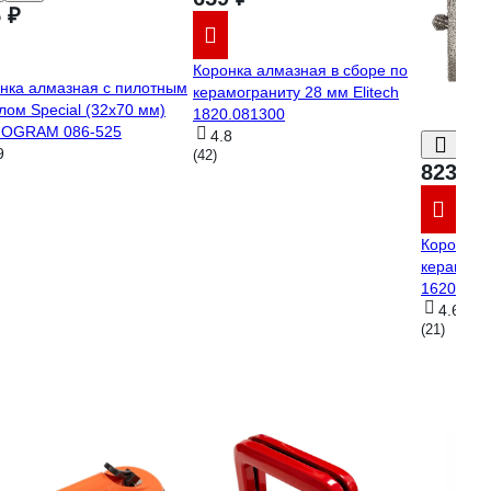
 ₽
Коронка алмазная в сборе по
нка алмазная с пилотным
керамограниту 28 мм Elitech
лом Special (32х70 мм)
1820.081300
OGRAM 086-525
4.8
9
(42)
823 ₽
Коронка 
керамогр
16207
4.6
(21)