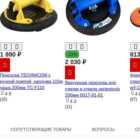
1 890 ₽
813
-33%
2 030 ₽
Присоска TECHNICOM с
Алю
ручной помпой, нагрузка 110кг,
стек
Вакуумная присоска для
чаша 200мм TC-F110
grf-
плитки и стекла vertextools
4.9
4.
200мм 0017-01-01
(10)
(67)
4.3
(21)
СОПУТСТВУЮЩИЕ ТОВАРЫ
ВОПРОСЫ
С