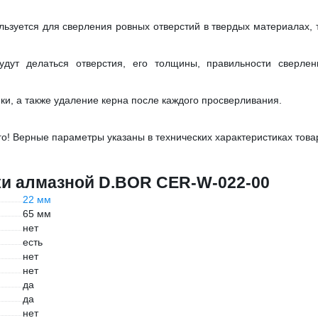
уется для сверления ровных отверстий в твердых материалах, 
удут делаться отверстия, его толщины, правильности сверле
и, а также удаление керна после каждого просверливания.
о! Верные параметры указаны в технических характеристиках това
ки алмазной D.BOR CER-W-022-00
22 мм
65 мм
нет
есть
нет
нет
да
да
нет