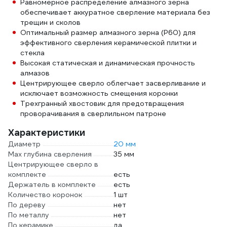
Равномерное распределение алмазного зерна
обеспечивает аккуратное сверление материала без
трещин и сколов
Оптимальный размер алмазного зерна (Р60) для
эффективного сверления керамической плитки и
стекла
Высокая статическая и динамическая прочность
алмазов
Центрирующее сверло облегчает засверливание и
исключает возможность смещения коронки
Трехгранный хвостовик для предотвращения
проворачивания в сверлильном патроне
Характеристики
Диаметр
20 мм
Max глубина сверления
35 мм
Центрирующее сверло в
комплекте
есть
Держатель в комплекте
есть
Количество коронок
1 шт
По дереву
нет
По металлу
нет
По керамике
да