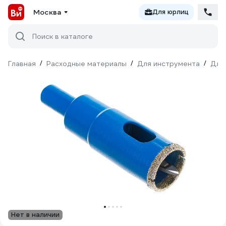
Москва
Для юрлиц
Поиск в каталоге
Главная
/
Расходные материалы
/
Для инструмента
/
Для
Нет в наличии