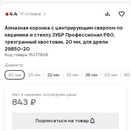
4.4
17 отзывов
Алмазная коронка с центрирующим сверлом по
керамике и стеклу ЗУБР Профессионал Р60,
трехгранный хвостовик, 20 мм, для дрели
29850-20
Код товара: 15277828
Диаметр
20 мм
25 мм
32 мм
35 мм
38 мм
50 мм
60
Нет в наличии, последняя цена
843 ₽
Подписаться на товар