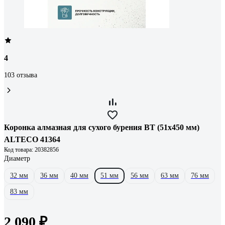
4
103 отзыва
Коронка алмазная для сухого бурения BT (51х450 мм)
ALTECO 41364
Код товара: 20382856
Диаметр
32 мм
36 мм
40 мм
51 мм
56 мм
63 мм
76 мм
83 мм
2 090 ₽