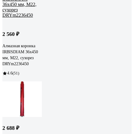
2 560 ₽
Алмазная коронка
IRBISDIAM 36x450
мм, М22, сухорез
DRYm2236450
4.6
(51)
2 688 ₽