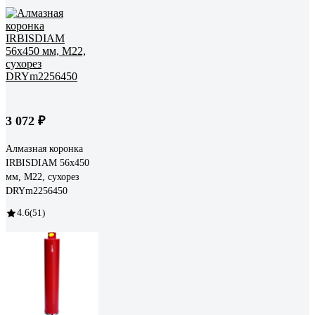
3 072 ₽
Алмазная коронка
IRBISDIAM 56x450
мм, М22, сухорез
DRYm2256450
4.6
(51)