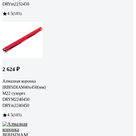
DRYm2232450
4.5
(185)
2 624 ₽
Алмазная коронка
IRBISDIAM40x450(мм)
М22 сухорез
DRYМ2240450
DRYm2240450
4.5
(185)