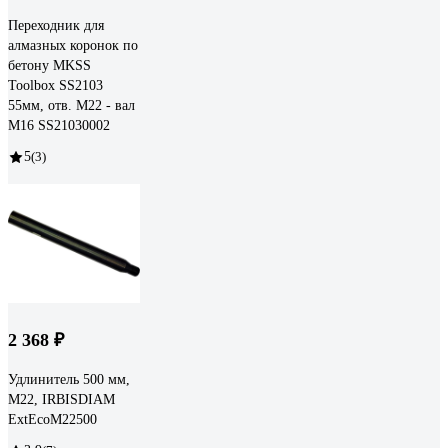
Переходник для
алмазных коронок по
бетону MKSS
Toolbox SS2103
55мм, отв. M22 - вал
M16 SS21030002
5
(3)
2 368 ₽
Удлинитель 500 мм,
M22, IRBISDIAM
ExtEcoM22500