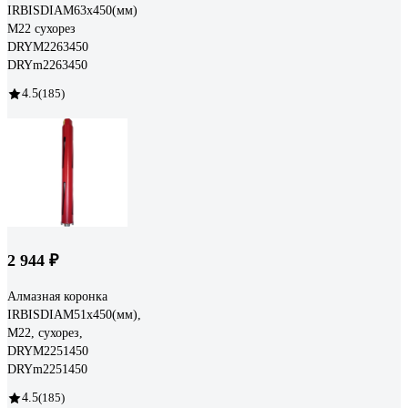
IRBISDIAM63x450(мм)
М22 сухорез
DRYМ2263450
DRYm2263450
4.5
(185)
2 944 ₽
Алмазная коронка
IRBISDIAM51x450(мм),
М22, сухорез,
DRYМ2251450
DRYm2251450
4.5
(185)