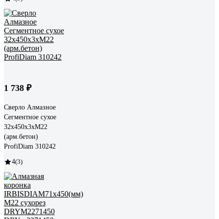
1 738 ₽
Сверло Алмазное
Сегментное сухое
32x450x3хM22
(арм.бетон)
ProfiDiam 310242
4
(3)