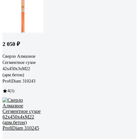
2 050 ₽
Сверло Алмазное
Сегментное сухое
42x450x3хM22
(арм.бетон)
ProfiDiam 310243
4
(3)