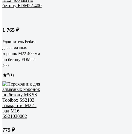
1 765 ₽
Удлинитель Fedast
для алмазных
коронок М22 400 мм
по бетону FDM22-
400
5
(1)
775 ₽