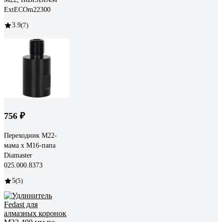
ExtECOm22300
3.9
(7)
756 ₽
Переходник М22-
мама х М16-папа
Diamaster
025.000.8373
5
(5)