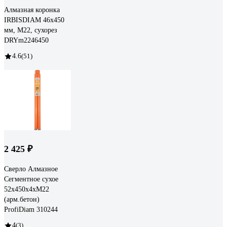
Алмазная коронка
IRBISDIAM 46x450
мм, М22, сухорез
DRYm2246450
4.6
(51)
2 425 ₽
Сверло Алмазное
Сегментное сухое
52x450x4хM22
(арм.бетон)
ProfiDiam 310244
4
(3)