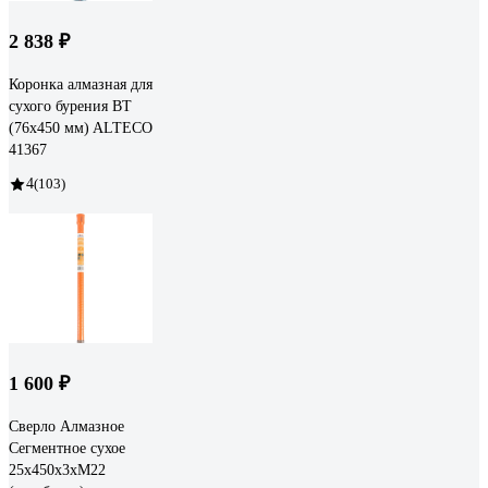
2 838 ₽
Коронка алмазная для
сухого бурения BT
(76х450 мм) ALTECO
41367
4
(103)
1 600 ₽
Сверло Алмазное
Сегментное сухое
25x450x3хM22