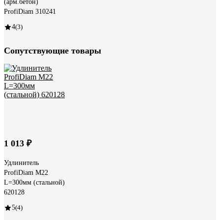
(арм.бетон)
ProfiDiam 310241
4
(3)
Сопутствующие товары
1 013 ₽
Удлинитель
ProfiDiam M22
L=300мм (стальной)
620128
5
(4)