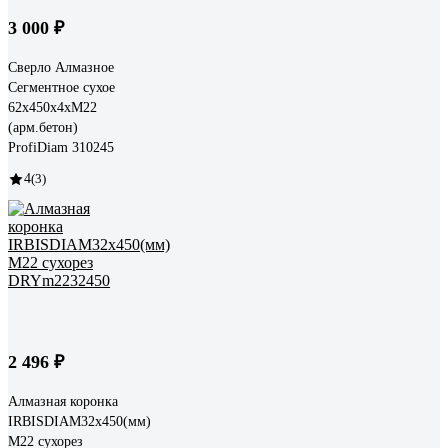
3 000 ₽
Сверло Алмазное
Сегментное сухое
62x450x4хM22
(арм.бетон)
ProfiDiam 310245
4
(3)
2 496 ₽
Алмазная коронка
IRBISDIAM32x450(мм)
М22 сухорез