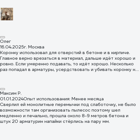
трубы. Сверлил с наклоном примерно 10°, в углу стены
нарисовал.
Олег
16.04.2025
г. Москва
Коронку использовал для отверстий в бетоне и в кирпиче.
Главное верно врезаться в материал, дальше идёт хорошо и
ровно. Если умеренно подавать, то идёт хорошо. Несколько
раз попадал в арматуры, усердствовать и убивать коронку не
стал, обошёл перенаправив инструмент. Опыт использования
и этой коронки 40 * 450 и этой же фирмы 63 мм*450 -
положительный
Максим Р.
01.01.2024
Опыт использования: Менее месяца
Сверлил ей монолитные перемычки под слаботочку, не было
возможности там организовать пылесос поэтому шел
медленно и печально, прошла около 8-9 метров бетона и
штук 20 арматурин напайки стёрлись на пару мм.