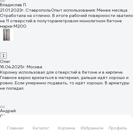
Владислав П.
21.01.2023
г. Ставрополь
Опыт использования: Менее месяца
Отработала на отлично. В итоге рабочей поверхности хватило
на 11 отверстий в полутораметровом монолитном бетоне
марки М200
1
Олег
16.04.2025
г. Москва
Коронку использовал для отверстий в бетоне и в кирпиче.
Главное верно врезаться в материал, дальше идёт хорошо и
ровно. Если умеренно подавать, то идёт хорошо. В арматуры
не попадал.
Андрей
08.06.2026
г. Новосибирск
Опыт использования: Несколько
месяцев
Брал со всеми кэшбеками и промокодами за 1400. Сверлит
Главная
Каталог
Корзина
Избранное
Профиль
хорошо но нужно как можно чаще доставать куски из трубы