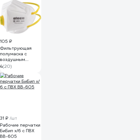
105 ₽
Фильтрующая
полумаска с
воздушным
клапаном Biber
4
(20)
БИБЕР 96204 FFP1
тов-205897
31 ₽
/шт
Рабочие перчатки
БиБип х/б с ПВХ
BB-605