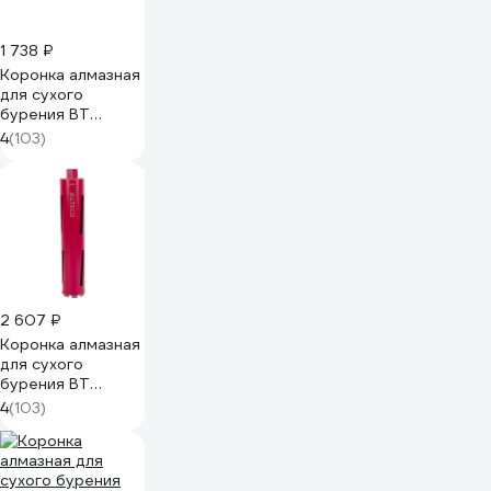
1 738 ₽
Коронка алмазная
для сухого
бурения BT
(36х450 мм)
4
(103)
ALTECO 41362
2 607 ₽
Коронка алмазная
для сухого
бурения BT
(83х450 мм)
4
(103)
ALTECO 41368