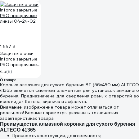
1 557 ₽
Защитные очки
Inforce закрытые
PRO прозрачные
линзы 04-24-02
4.5
(8)
О товаре
Коронка алмазная для сухого бурения BT (56х450 мм) ALTECO
41365 является сменным элементом для установок алмазного
бурения. Предназначена для сверления ровных отверстий во
всех видах бетона, кирпича и асфальта.
, изображение товара может отличаться от
Внимание
реального! Верные параметры указаны в технических
характеристиках товара.
Преимущества алмазной коронки для сухого бурения
ALTECO 41365
Прочность конструкции, долговечность;