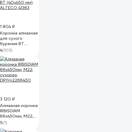
1 804 ₽
Коронка алмазная
для сухого
бурения BT
(40х450 мм)
4
(103)
ALTECO 41363
3 120 ₽
Алмазная коронка
IRBISDIAM
66х450мм, М22,
сухорез,
5
(1)
DRYm2266450