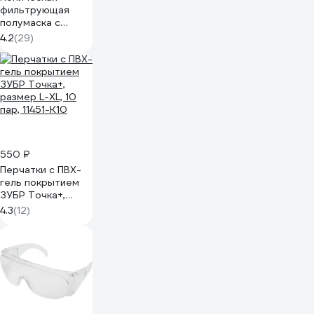
фильтрующая
полумаска с
клапаном ЗУБР
4.2
(29)
ФК-95 FFP2 11163-
2_z01
550 ₽
Перчатки с ПВХ-
гель покрытием
ЗУБР Точка+,
размер L-XL, 10
4.3
(12)
пар, 11451-K10