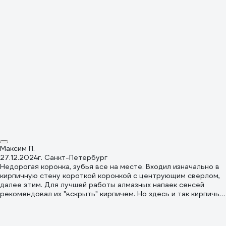
коронками, то опасался, справится ли мой перфоратор с этим
диаметром (бош gbh2400, указанный макс диаметр коронок
по бетону 68мм). Справился. За два часа с перерывами на
охлаждение прошёл бетон 400 мм под подоконником.
Доволен результатом. Для центровки и запила первых пары
мм глубины прекрасно подошла вставленная внутрь этой
коронки алмазная коронка для подрозетников 68мм с
центровочным сверлом.
Максим П.
27.12.2024
г. Санкт-Петербург
Недорогая коронка, зубья все на месте. Входил изначально в
кирпичную стену короткой коронкой с центрующим сверлом,
далее этим. Для лучшей работы алмазных напаек сенсей
рекомендовал их "вскрыть" кирпичем. Но здесь и так кирпичь.
Главное умеренное давление. Тогда и зубья не снесет.
Сверлил на сухую. С пылеотводом значительно меньше летит
пыли. Периодически доставал и вытряхивал куски кирпича из