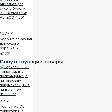
1 507 ₽
Коронка алмазная
для сухого
бурения BT
(32х450 мм)
4
(103)
ALTECO 41361
Сопутствующие товары
195 ₽
Перчатки ЛЭВ
трикотажные,