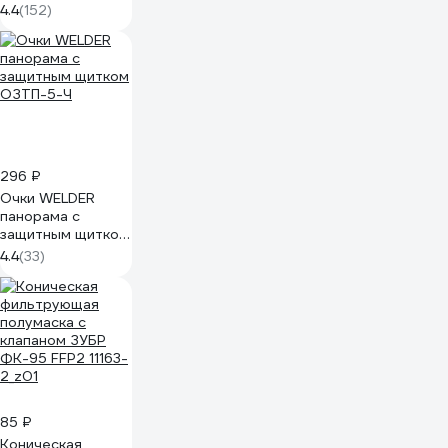
4.4
(152)
296 ₽
Очки WELDER
панорама с
защитным щитком
ОЗТП-5-Ч
4.4
(33)
85 ₽
Коническая