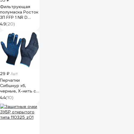
55 ₽
Фильтрующая
полумаска Росток
3П FFP 1 NR D
БП-00000712
4.9
(20)
29 ₽
/шт
Перчатки
Сибшнур хб,
черные, Х-нить с
ПВХ 70073
4.4
(10)