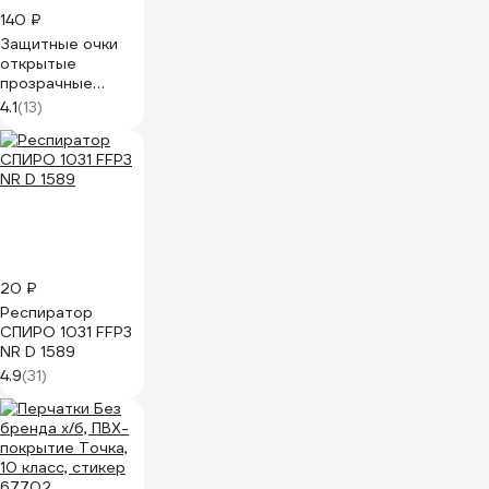
140 ₽
Защитные очки
открытые
прозрачные
Gigant GGСB-1
4.1
(13)
20 ₽
Респиратор
СПИРО 1031 FFP3
NR D 1589
4.9
(31)