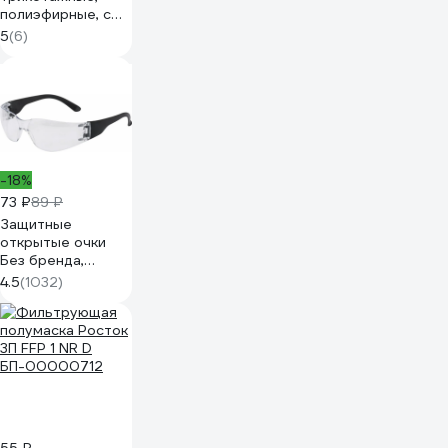
полиэфирные, с
нитриловым
5
(6)
покрытиеми, ПВХ
напылением
168083/7
-18%
73 ₽
89 ₽
Защитные
открытые очки
Без бренда,
поликарбонатные,
4.5
(1032)
прозрачные
ОЧК201 0-13021
89171