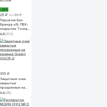
-36%
25 ₽
/шт
39 ₽
Перчатки Без
бренда х/б, ПВХ-
покрытие Точка,
10 класс, стикер
4.6
(301)
67702
355 ₽
Защитные очки
закрытые
прозрачные на
резинке Gigant
4.4
(28)
GGСR-2