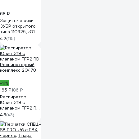
68 ₽
Защитные очки
ЗУБР открытого
типа 110325_z01
4.2
(115)
-11%
165 ₽
186 ₽
Респиратор
Юлия-219 с
клапаном FFP2 RD
Респираторный
4.5
(43)
комплекс 20478