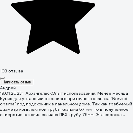
103 отзыва
Написать отзыв
Андрей
19.01.2023
г. Архангельск
Опыт использования: Менее месяца
Купил для установки стенового приточного клапана "Norvind
optima" под подоконник в панельном доме. Так как требуемый
диаметр комплектной трубы клапана 67 мм, то в полученное
отверстие вставил сначала ПВХ трубу 75мм. Эта коронка
76мм идеальна под трубу 75 мм, при этом это самый
доступный по цене вариант коронки 450 мм (взял за 1720
руб.) Так как ранее не имел дела с длинными алмазными