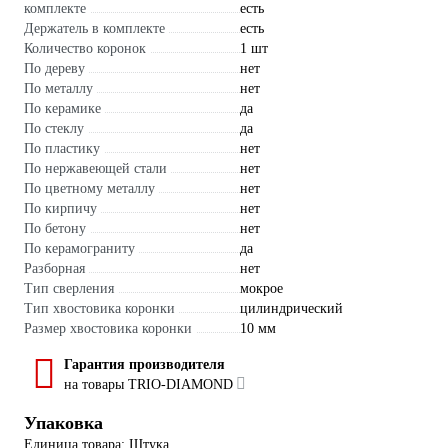
комплекте
есть
Держатель в комплекте
есть
Количество коронок
1 шт
По дереву
нет
По металлу
нет
По керамике
да
По стеклу
да
По пластику
нет
По нержавеющей стали
нет
По цветному металлу
нет
По кирпичу
нет
По бетону
нет
По керамограниту
да
Разборная
нет
Тип сверления
мокрое
Тип хвостовика коронки
цилиндрический
Размер хвостовика коронки
10 мм
Гарантия производителя
на товары TRIO-DIAMOND
Упаковка
Единица товара: Штука