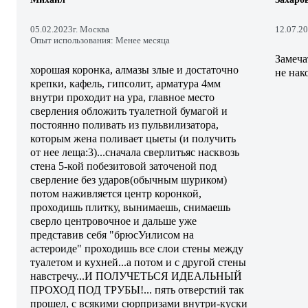
05.02.2023
г. Москва
12.07.2
Опыт использования: Менее месяца
Замеча
хорошая коронка, алмазы злые и достаточно
не нак
крепки, кафель, гипсолит, арматура 4мм
внутри проходит на ура, главное место
сверления обложить туалетной бумагой и
постоянно поливать из пульвилизатора,
которым жена поливает цыеты (и получить
от нее леща:3)...сначала сверлитьяс насквозь
стена 5-кой побезитовой заточеной под
сверление без ударов(обычным шуриком)
потом наживляется центр коронкой,
проходишь плитку, вынимаешь, снимаешь
сверло центровочное и дальше уже
представив себя "брюсУилисом на
астероиде" проходишь все слои стены между
туалетом и кухней...а потом и с другой стены
навстречу...И ПОЛУЧЕТЬСЯ ИДЕАЛЬНЫЙ
ПРОХОД ПОД ТРУБЫ!... пять отверстий так
прошел, с всякими сюрпризами внутри-куски