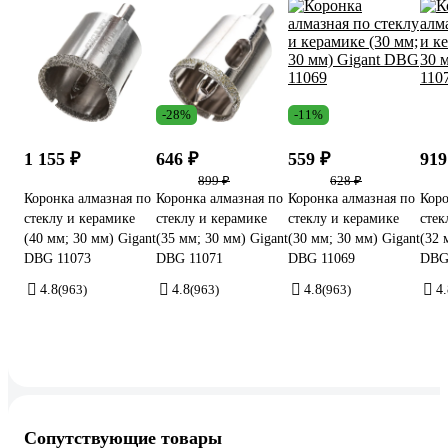
-28%
-11%
1 155 ₽
646 ₽
559 ₽
919
899 ₽
628 ₽
Коронка алмазная по
Коронка алмазная по
Коронка алмазная по
Коро
стеклу и керамике
стеклу и керамике
стеклу и керамике
стек
(40 мм; 30 мм) Gigant
(35 мм; 30 мм) Gigant
(30 мм; 30 мм) Gigant
(32 
DBG 11073
DBG 11071
DBG 11069
DBG
4.8
(963)
4.8
(963)
4.8
(963)
4.
Сопутствующие товары