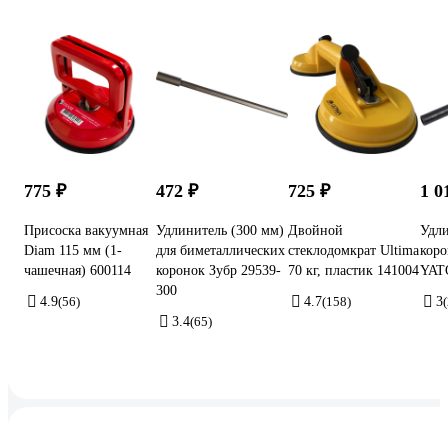
775 ₽
472 ₽
725 ₽
1 0
Присоска вакуумная
Удлинитель (300 мм)
Двойной
Удли
Diam 115 мм (1-
для биметаллических
стеклодомкрат Ultima
коро
чашечная) 600114
коронок Зубр 29539-
70 кг, пластик 141004
YAT
300
4.9
(56)
4.7
(158)
3
(
3.4
(65)