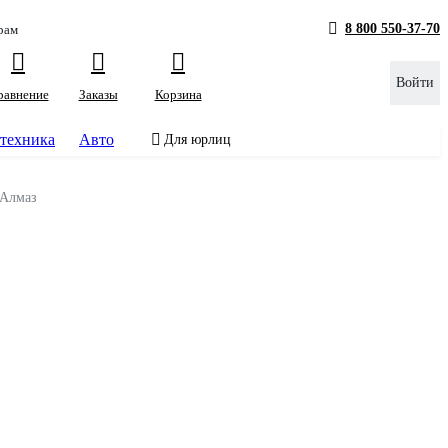
8 800 550-37-70
рам
Войти
равнение
Заказы
Корзина
техника
Авто
Для юрлиц
рАлмаз