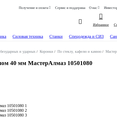
Получение и оплата
Сервис и поддержка
О нас
Инвесто
Избранное
С
ика
Силовая техника
Станки
Спецодежда и СИЗ
Сан
 безударных и ударных
/
Коронки
/
По стеклу, кафелю и камню
/
Масте
лом 40 мм МастерАлмаз 10501080