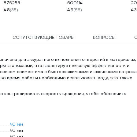
875255
600114
20
4.8
(35)
4.9
(56)
4.3
СОПУТСТВУЮЩИЕ ТОВАРЫ
ВОПРОСЫ
начена для аккуратного выполнения отверстий в материалах,
окрыта алмазами, что гарантирует высокую эффективность и
стовиком совместима с быстрозажимными и ключевыми патрон
 во время работы необходимо использовать воду, это также
но контролировать скорость вращения, чтобы обеспечить
40 мм
40 мм
40 мм