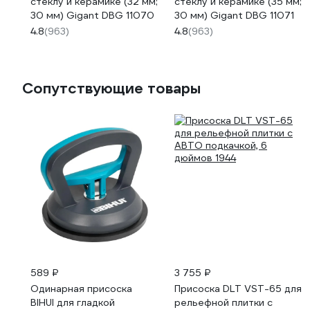
стеклу и керамике (32 мм;
стеклу и керамике (35 мм;
30 мм) Gigant DBG 11070
30 мм) Gigant DBG 11071
4.8
(963)
4.8
(963)
Сопутствующие товары
589 ₽
3 755 ₽
Одинарная присоска
Присоска DLT VST-65 для
BIHUI для гладкой
рельефной плитки с