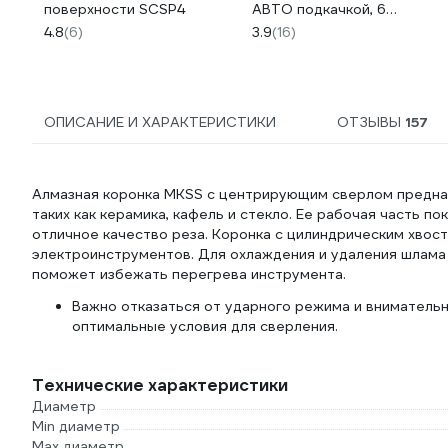
поверхности SCSP4
АВТО подкачкой, 6
дюймов 1944
4.8
(6)
3.9
(16)
ОПИСАНИЕ И ХАРАКТЕРИСТИКИ
ОТЗЫВЫ
157
Алмазная коронка MKSS с центрирующим сверлом предназ
таких как керамика, кафель и стекло. Ее рабочая часть п
отличное качество реза. Коронка с цилиндрическим хво
электроинструментов. Для охлаждения и удаления шлама
поможет избежать перегрева инструмента.
Важно отказаться от ударного режима и вниматель
оптимальные условия для сверления.
Технические характеристики
Диаметр
Min диаметр
Max диаметр