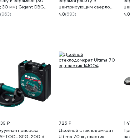
еклу и керамике (30
керамограниту с
керамо
; 30 мм) Gigant DBG
центрирующим сверлом
центр
069
40 мм Diamond Industrial
45 мм D
(963)
4.8
(693)
4.8
(693
DIDCSC040
DIDCS
739 ₽
725 ₽
1 475 ₽
куумная присоска
Двойной стеклодомкрат
Присос
AFTOOL SPG-200 d
Ultima 70 кг, пластик
зажимн