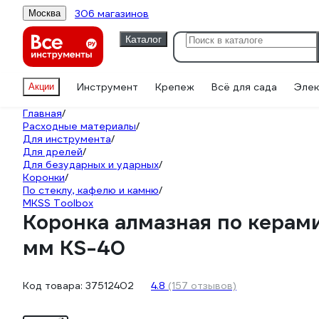
306 магазинов
Москва
Каталог
Инструмент
Крепеж
Всё для сада
Элек
Акции
Главная
/
Расходные материалы
/
Для инструмента
/
Для дрелей
/
Для безударных и ударных
/
Коронки
/
По стеклу, кафелю и камню
/
MKSS Toolbox
Коронка алмазная по керам
мм KS-40
Код товара:
37512402
4.8
(157 отзывов)