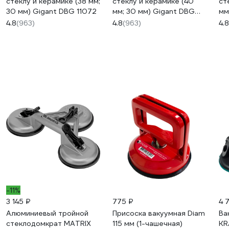
стеклу и керамике (38 мм;
стеклу и керамике (40
ст
30 мм) Gigant DBG 11072
мм; 30 мм) Gigant DBG
мм
11073
11
4.8
(963)
4.8
(963)
4.8
-11%
3 145 ₽
775 ₽
4 
Алюминиевый тройной
Присоска вакуумная Diam
Ва
стеклодомкрат MATRIX
115 мм (1-чашечная)
KR