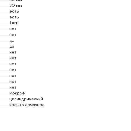
30 мм
есть
есть
1 шт
нет
нет
да
да
нет
нет
нет
нет
нет
нет
нет
мокрое
цилиндрический
кольцо алмазное