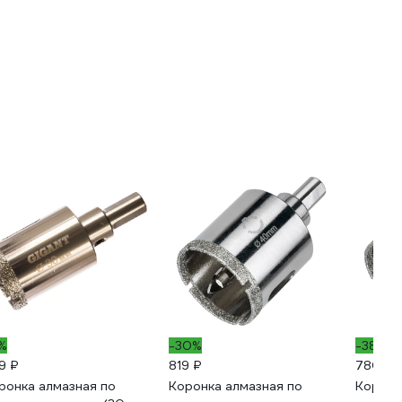
1%
-30%
-38%
9 ₽
819 ₽
780 ₽
ронка алмазная по
Коронка алмазная по
Коронк