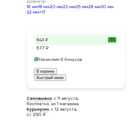
Диаметр
16 мм
18 мм
20 мм
22 мм
25 мм
28 мм
30 мм
32 мм
+17
643 ₽
-5%
677 ₽
Начислим 6 бонусов
В корзину
Быстрый заказ
Самовывоз:
c 11 августа,
бесплатно
, из 1 магазина
Курьером:
c 12 августа,
от 290 ₽