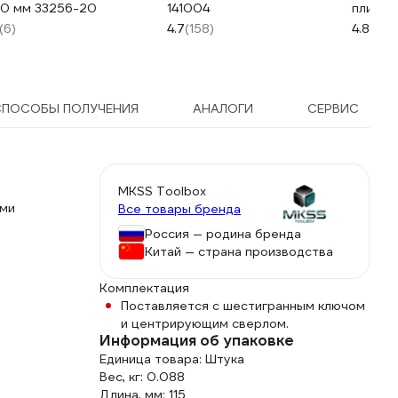
0 мм 33256-20
141004
плитки 
DIAMON
(6)
4.7
(158)
4.8
(48)
СПОСОБЫ ПОЛУЧЕНИЯ
АНАЛОГИ
СЕРВИС
MKSS Toolbox
ами
Все товары бренда
Россия — родина бренда
Китай — страна производства
Комплектация
Поставляется с шестигранным ключом
и центрирующим сверлом.
Информация об упаковке
Единица товара: Штука
Вес, кг: 0.088
Длина, мм: 115