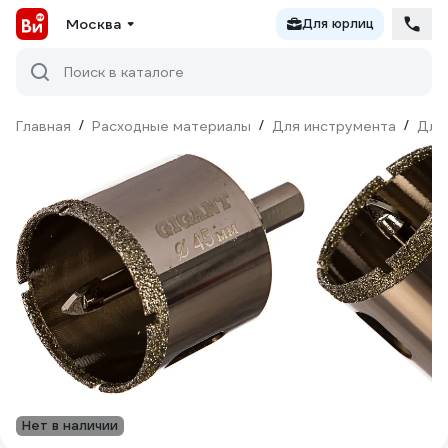
Москва
Для юрлиц
Поиск в каталоге
Главная
/
Расходные материалы
/
Для инструмента
/
Для
Нет в наличии