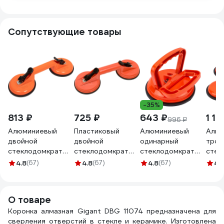
Сопутствующие товары
-35%
813 ₽
725 ₽
643 ₽
1 10
996 ₽
Алюминиевый
Пластиковый
Алюминиевый
Алюм
двойной
двойной
одинарный
трой
стеклодомкрат
стеклодомкрат
стеклодомкрат
стек
100 кг Gigant grf-
80 кг Gigant grf-
50 кг Gigant grf-
150 к
4.8
(67)
4.8
(67)
4.8
(67)
4.
115
114
113
117
О товаре
Коронка алмазная Gigant DBG 11074 предназначена для
сверления отверстий в стекле и керамике. Изготовлена