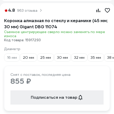
4.8
963 отзыва
Коронка алмазная по стеклу и керамике (45 мм;
30 мм) Gigant DBG 11074
Съемное центрирующее сверло можно заменять по мере
износа
Код товара: 15917293
Диаметр
16 мм
20 мм
25 мм
30 мм
32 мм
35 мм
38 
Снят с поставок, последняя цена
855 ₽
Подписаться на товар