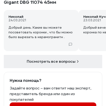
7 отверстий, коронка живая, пока
Gigant DBG 11074 45мм
больше не нужна. Покупал за 818р.
Производителю, магазину и
рекомендовавшим спасибо! Всего
Николай
Николай Куч
доброго!
24.03.2021
23.03.2021
Добрый день. Какие вы можете
Добрый вечер
посоветовать коронки , что бы можно
коронка по к
было вырезать в керамогранитн .
Посмотреть все вопросы
Нужна помощь?
Задайте вопрос – вам ответит наш эксперт,
представитель бренда или один из
покупателей