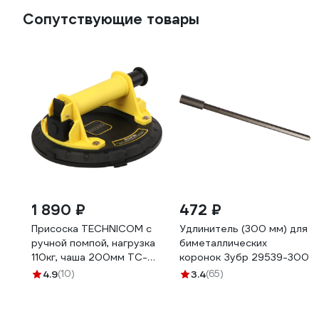
Сопутствующие товары
1 890 ₽
472 ₽
Присоска TECHNICOM с
Удлинитель (300 мм) для
ручной помпой, нагрузка
биметаллических
110кг, чаша 200мм TC-
коронок Зубр 29539-300
F110
4.9
(10)
3.4
(65)