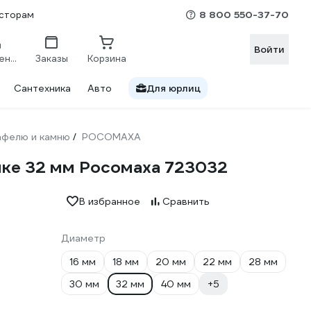
8 800 550-37-70
сторам
Войти
Сравнение
Заказы
Корзина
Сантехника
Авто
Для юрлиц
кафелю и камню
РОСОМАХА
/
ике 32 мм Росомаха 723032
В избранное
Сравнить
Диаметр
16 мм
18 мм
20 мм
22 мм
28 мм
30 мм
32 мм
40 мм
+5