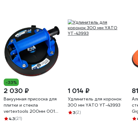
-33%
2 030 ₽
1 014 ₽
8
Вакуумная присоска для
Удлинитель для коронок
Ал
плитки и стекла
300 мм YATO YT-43993
ст
vertextools 200мм 0017-
Gi
3
(2)
01-01
4.3
(21)