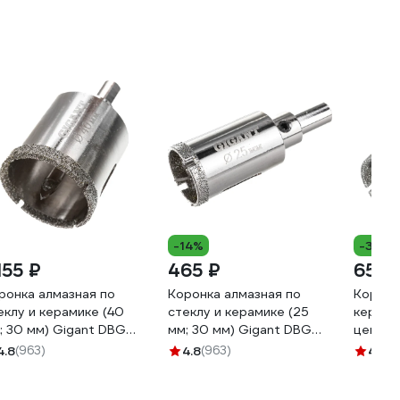
-14%
-35%
155 ₽
465 ₽
655 
ронка алмазная по
Коронка алмазная по
Коронк
еклу и керамике (40
стеклу и керамике (25
керамо
; 30 мм) Gigant DBG
мм; 30 мм) Gigant DBG
центр
073
11068
35 мм D
4.8
(963)
4.8
(963)
4.8
(6
DIDCS