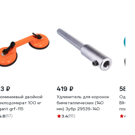
13 ₽
419 ₽
589 
юминиевый двойной
Удлинитель для коронок
Одинар
еклодомкрат 100 кг
биметаллических (140
BIHUI д
gant grf-115
мм) Зубр 29539-140
поверх
4.8
(67)
3.4
(65)
4.8
(6