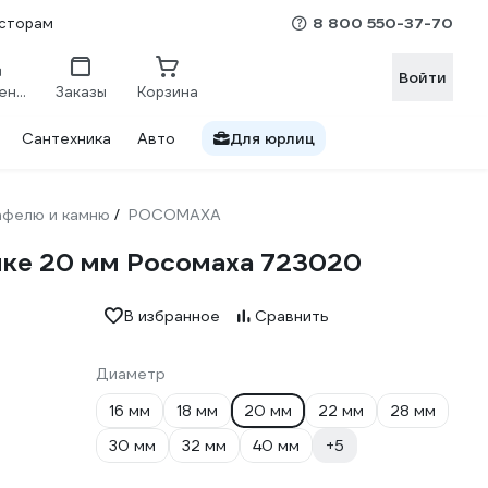
8 800 550-37-70
сторам
Войти
Сравнение
Заказы
Корзина
Сантехника
Авто
Для юрлиц
кафелю и камню
РОСОМАХА
/
ике 20 мм Росомаха 723020
В избранное
Сравнить
Диаметр
16 мм
18 мм
20 мм
22 мм
28 мм
30 мм
32 мм
40 мм
+5