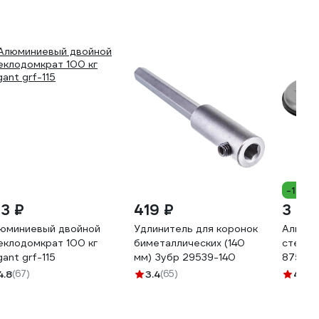
-11%
13 ₽
419 ₽
3 14
юминиевый двойной
Удлинитель для коронок
Алюмин
еклодомкрат 100 кг
биметаллических (140
стекло
gant grf-115
мм) Зубр 29539-140
87525
4.8
(67)
3.4
(65)
4.8
(3