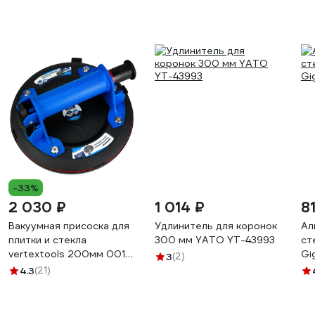
-33%
2 030 ₽
1 014 ₽
8
Вакуумная присоска для
Удлинитель для коронок
Ал
плитки и стекла
300 мм YATO YT-43993
ст
vertextools 200мм 0017-
Gi
3
(2)
01-01
4.3
(21)