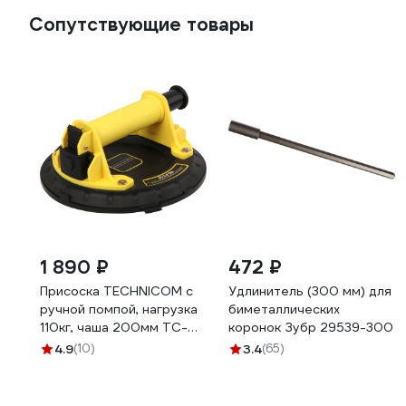
Сопутствующие товары
1 890 ₽
472 ₽
Присоска TECHNICOM с
Удлинитель (300 мм) для
ручной помпой, нагрузка
биметаллических
110кг, чаша 200мм TC-
коронок Зубр 29539-300
F110
4.9
(10)
3.4
(65)