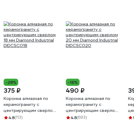
-28%
-16%
375 ₽
490 ₽
3
Коронка алмазная по
Коронка алмазная по
Ко
керамограниту с
керамограниту с
ке
центрирующим сверлом
центрирующим сверлом
це
18 мм Diamond Industrial
20 мм Diamond Industrial
TO
4.8
(113)
4.8
(693)
DIDCSC018
DIDCSC020