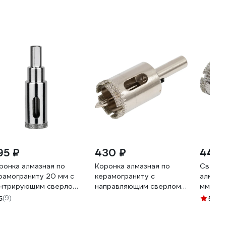
95 ₽
430 ₽
441 
ронка алмазная по
Коронка алмазная по
Сверло
рамограниту 20 мм с
керамограниту с
алмазн
нтрирующим сверлом
направляющим сверлом
мм Pob
RGWIN T469485
Стройштуки 22 мм
5
(9)
5
(16)
УТ-00041697