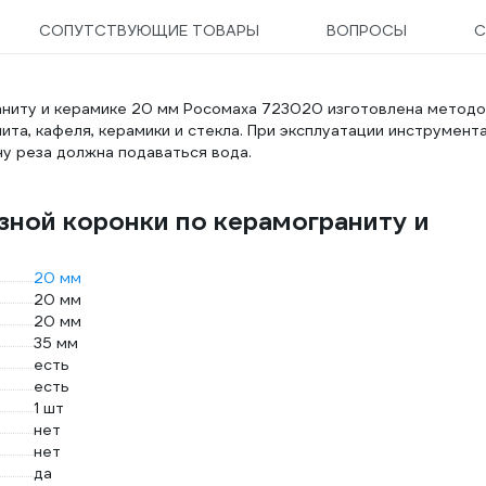
СОПУТСТВУЮЩИЕ ТОВАРЫ
ВОПРОСЫ
С
аниту и керамике 20 мм Росомаха 723020 изготовлена метод
ита, кафеля, керамики и стекла. При эксплуатации инструмент
ну реза должна подаваться вода.
зной коронки по керамограниту и
20 мм
20 мм
20 мм
35 мм
есть
есть
1 шт
нет
нет
да