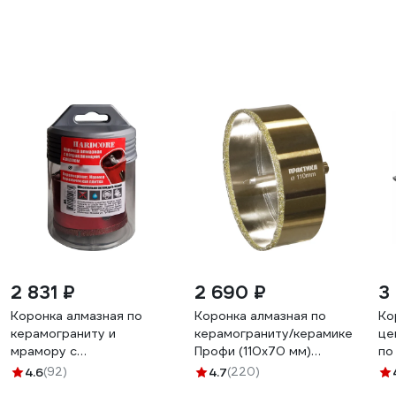
2 831 ₽
2 690 ₽
3
Коронка алмазная по
Коронка алмазная по
Ко
керамограниту и
керамограниту/керамике
це
мрамору с
Профи (110х70 мм)
по
направляющим сверлом
ПРАКТИКА 917-750
ке
4.6
(92)
4.7
(220)
110 мм Hardcore 154110
RE