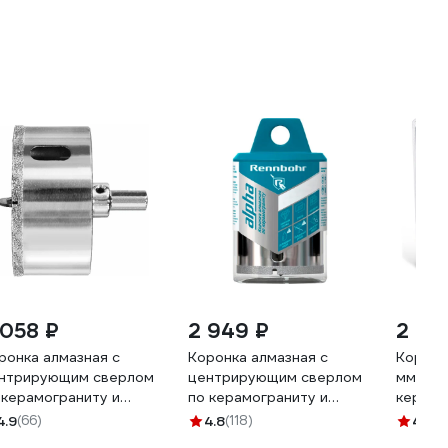
 058 ₽
2 949 ₽
2 99
ронка алмазная с
Коронка алмазная с
Коронк
нтрирующим сверлом
центрирующим сверлом
мм, #46
 керамограниту и
по керамограниту и
керамог
рамике 100 мм
керамике RENNBOHR
блисте
4.9
(66)
4.8
(118)
4.9
(8
NNBOHR 676200
90мм 676290
Ultra 9