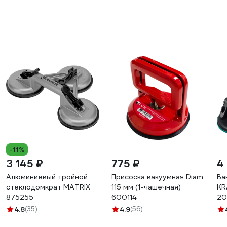
-11%
3 145 ₽
775 ₽
4
Алюминиевый тройной
Присоска вакуумная Diam
Ва
стеклодомкрат MATRIX
115 мм (1-чашечная)
KR
875255
600114
20
4.8
(35)
4.9
(56)