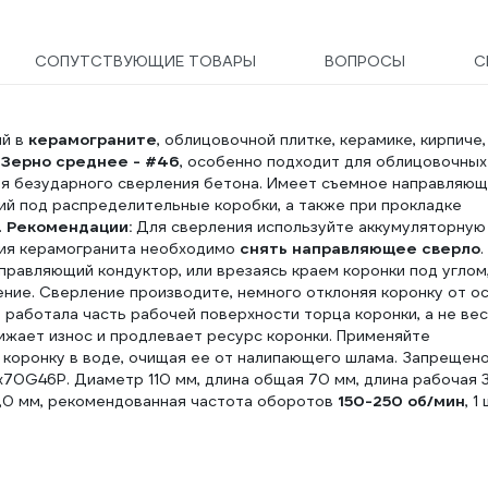
СОПУТСТВУЮЩИЕ ТОВАРЫ
ВОПРОСЫ
С
ий в
керамограните
, облицовочной плитке, керамике, кирпиче,
.
Зерно среднее - #46
, особенно подходит для облицовочных
ля безударного сверления бетона. Имеет съемное направляю
ий под распределительные коробки, а также при прокладке
.
Рекомендации:
Для сверления используйте аккумуляторную
ния керамогранита необходимо
снять направляющее сверло
.
правляющий кондуктор, или врезаясь краем коронки под углом
ние. Сверление производите, немного отклоняя коронку от о
 работала часть рабочей поверхности торца коронки, а не ве
ижает износ и продлевает ресурс коронки. Применяйте
коронку в воде, очищая ее от налипающего шлама. Запрещен
70G46P. Диаметр 110 мм, длина общая 70 мм, длина рабочая 
 5,0 мм, рекомендованная частота оборотов
150-250 об/мин
, 1