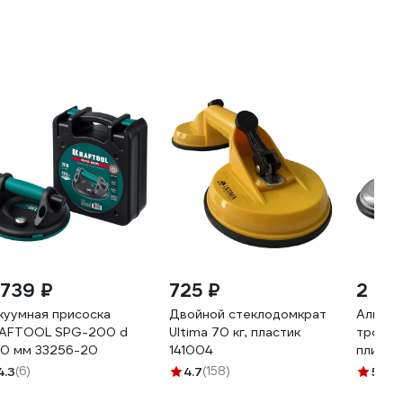
 739 ₽
725 ₽
2 40
куумная присоска
Двойной стеклодомкрат
Алюмин
AFTOOL SPG-200 d
Ultima 70 кг, пластик
тройна
0 мм 33256-20
141004
плитки 
DIAMON
4.3
(6)
4.7
(158)
5
(11)