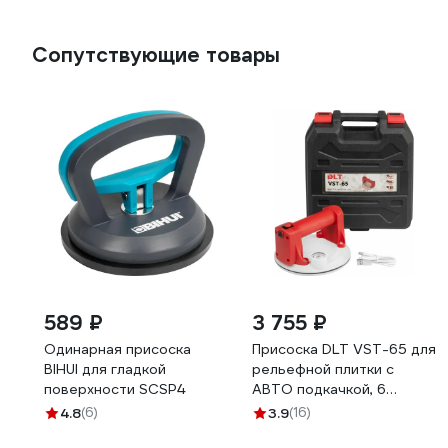
Сопутствующие товары
589 ₽
3 755 ₽
Одинарная присоска
Присоска DLT VST-65 для
BIHUI для гладкой
рельефной плитки с
поверхности SCSP4
АВТО подкачкой, 6
дюймов 1944
4.8
(6)
3.9
(16)