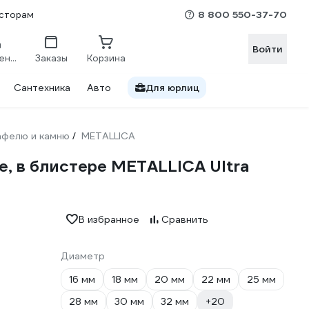
8 800 550-37-70
сторам
Войти
Сравнение
Заказы
Корзина
Сантехника
Авто
Для юрлиц
кафелю и камню
METALLICA
/
е, в блистере METALLICA Ultra
В избранное
Сравнить
Диаметр
16 мм
18 мм
20 мм
22 мм
25 мм
28 мм
30 мм
32 мм
+20