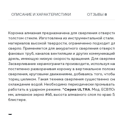
ОПИСАНИЕ И ХАРАКТЕРИСТИКИ
ОТЗЫВЫ
8
Коронка алмазная предназначена для сверления отверст
толстом стекле. Изготовлена из инструментальной стали
материалов высокой твердости, ограниченно подходит д
сверло. Применяется для аккуратного сверления отверст
фановых труб, каналов вентиляции и других коммуникаций
дрель, имеющую низкую скорость вращения. Для сверле
Засверливание керамогранита производите, используя на
постепенно разворачивая коронку в вертикальное положе
сверления, круговыми движениями, добиваясь того, чтобы
торец целиком. Такая техника сверления существенно сн
охлаждение водой. Необходимо периодически промывать 
работать в ударном режиме. *
Серия ULTRA.
Мод. ECB110x
мм, алмазное зерно #46, высота алмазного слоя по краю
блистере.