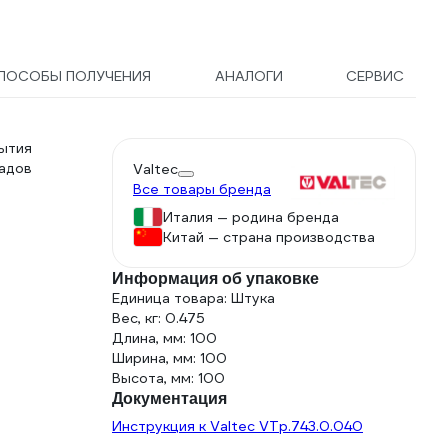
280 мл
ПОСОБЫ ПОЛУЧЕНИЯ
АНАЛОГИ
СЕРВИС
рытия
адов
Valtec
Все товары бренда
Италия — родина бренда
Китай — страна производства
Информация об упаковке
Единица товара: Штука
Вес, кг: 0.475
Длина, мм: 100
Ширина, мм: 100
Высота, мм: 100
Документация
Инструкция к Valtec VTp.743.0.040