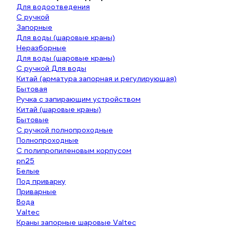
Для водоотведения
С ручкой
Запорные
Для воды (шаровые краны)
Неразборные
Для воды (шаровые краны)
С ручкой Для воды
Китай (арматура запорная и регулирующая)
Бытовая
Ручка с запирающим устройством
Китай (шаровые краны)
Бытовые
С ручкой полнопроходные
Полнопроходные
С полипропиленовым корпусом
pn25
Белые
Под приварку
Приварные
Вода
Valtec
Краны запорные шаровые Valtec