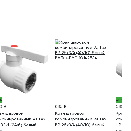
1%
-11%
0 ₽
635 ₽
589 ₽
ан шаровой
Кран шаровой
Кран ш
мбинированный Valfex
комбинированный Valfex
комбин
 32x1 (24/6) белый
ВР 25x3/4 (40/10) белый
НР 25x
ЛФ-РУС 10144132
ВАЛФ-РУС 10142534
ВАЛФ-Р