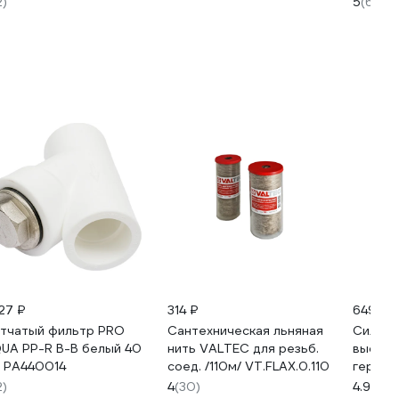
2)
5
(6)
427 ₽
314 ₽
649 ₽
тчатый фильтр PRO
Сантехническая льняная
Силико
UA PP-R В-В белый 40
нить VALTEC для резьб.
высоко
 PA440014
соед. /110м/ VT.FLAX.0.110
гермет
PROFES
2)
4
(30)
4.9
(8)