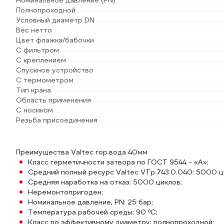
Номинальное давление (PN)
Полнопроходной
Условный диаметр DN
Вес нетто
Цвет флажка/бабочки
С фильтром
С креплением
Спускное устройство
С термометром
Тип крана
Область применения
С носиком
Резьба присоединения
Преимущества Valtec гор.вода 40мм
Класс герметичности затвора по ГОСТ 9544 - «А»;
Средний полный ресурс Valtec VTp.743.0.040: 5000 ц
Средняя наработка на отказ: 5000 циклов;
Неремонтопригоден;
Номинальное давление, PN: 25 бар;
Температура рабочей среды: 90 ºС;
Класс по эффективному диаметру: полнопроходной;