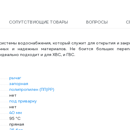
СОПУТСТВУЮЩИЕ ТОВАРЫ
ВОПРОСЫ
С
 системы водоснабжения, который служит для открытия и зак
очных и надежных материалов. Не боится больших переп
деально подходит и для ХВС, и ГВС.
рычаг
запорная
полипропилен (ПП|PP)
нет
под приварку
нет
40 мм
95 °С
прямая