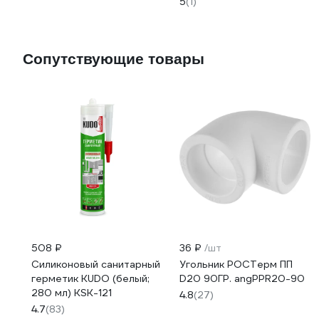
5
(1)
Сопутствующие товары
508 ₽
36 ₽
/шт
Силиконовый санитарный
Угольник РОСТерм ПП
герметик KUDO (белый;
D20 90ГР. angPPR20-90
280 мл) KSK-121
4.8
(27)
4.7
(83)