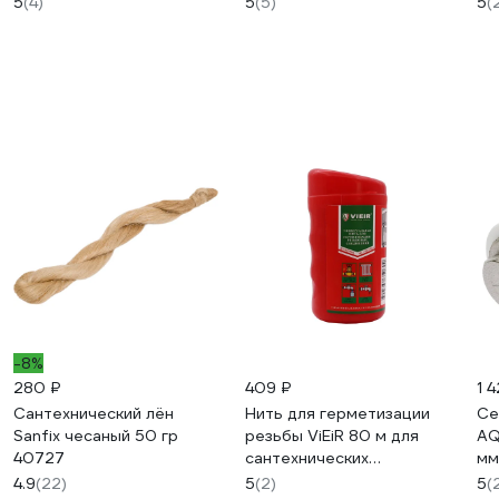
5
(4)
5
(5)
5
(
PPR 40-906
-8%
280 ₽
409 ₽
1 
Сантехнический лён
Нить для герметизации
Се
Sanfix чесаный 50 гр
резьбы ViEiR 80 м для
AQ
40727
сантехнических
мм
соединений VTL80
4.9
(22)
5
(2)
5
(