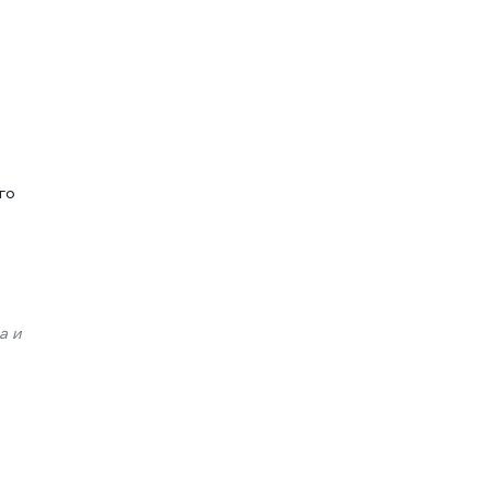
го
а и