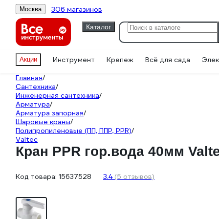
306 магазинов
Москва
Каталог
Инструмент
Крепеж
Всё для сада
Элек
Акции
Главная
/
Сантехника
/
Инженерная сантехника
/
Арматура
/
Арматура запорная
/
Шаровые краны
/
Полипропиленовые (ПП, ППР, PPR)
/
Valtec
Кран PPR гор.вода 40мм Valte
Код товара:
15637528
3.4
(5 отзывов)