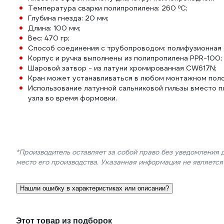
Температура сварки полипропилена: 260 ºС;
Глубина гнезда: 20 мм;
Длина: 100 мм;
Вес: 470 гр;
Способ соединения с трубопроводом: полифузионная 
Корпус и ручка выполнены из полипропилена PPR-100;
Шаровой затвор - из латуни хромированная CW617N;
Кран может устанавливаться в любом монтажном пол
Использование латунной сальниковой гильзы вместо п
узла во время формовки.
*Производитель оставляет за собой право без уведомления 
место его производства. Указанная информация не являетс
Нашли ошибку в характеристиках или описании?
Этот товар из подборок