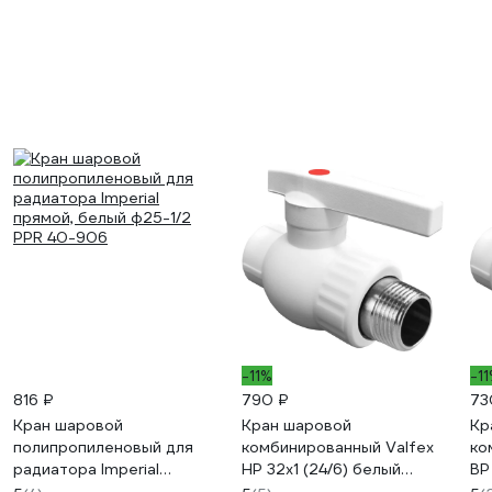
-11%
-1
816 ₽
790 ₽
73
Кран шаровой
Кран шаровой
Кр
полипропиленовый для
комбинированный Valfex
ко
радиатора Imperial
НР 32x1 (24/6) белый
ВР
прямой, белый ф25-1/2
ВАЛФ-РУС 10144232
ВА