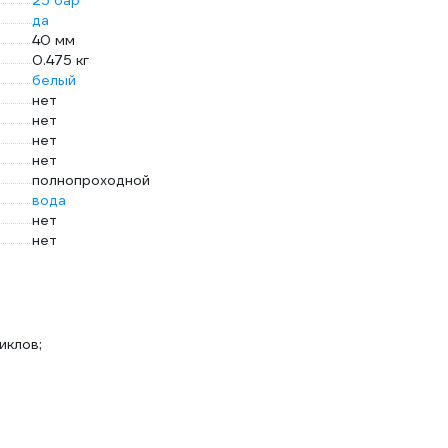
25 бар
да
40 мм
0.475 кг
белый
нет
нет
нет
нет
полнопроходной
вода
нет
нет
иклов;