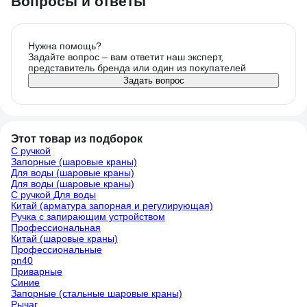
Вопросы и ответы
Нужна помощь?
Задайте вопрос – вам ответит наш эксперт,
представитель бренда или один из покупателей
Задать вопрос
Этот товар из подборок
С ручкой
Запорные (шаровые краны)
Для воды (шаровые краны)
Для воды (шаровые краны)
С ручкой Для воды
Китай (арматура запорная и регулирующая)
Ручка с запирающим устройством
Профессиональная
Китай (шаровые краны)
Профессиональные
pn40
Приварные
Синие
Запорные (стальные шаровые краны)
Рычаг