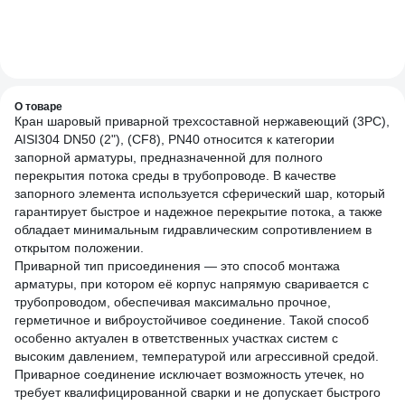
94
Дв
4.
(8
О товаре
Кран шаровый приварной трехсоставной нержавеющий (3PC),
AISI304 DN50 (2"), (CF8), PN40 относится к категории
запорной арматуры, предназначенной для полного
перекрытия потока среды в трубопроводе. В качестве
запорного элемента используется сферический шар, который
гарантирует быстрое и надежное перекрытие потока, а также
обладает минимальным гидравлическим сопротивлением в
открытом положении.
Приварной тип присоединения — это способ монтажа
арматуры, при котором её корпус напрямую сваривается с
трубопроводом, обеспечивая максимально прочное,
герметичное и виброустойчивое соединение. Такой способ
особенно актуален в ответственных участках систем с
высоким давлением, температурой или агрессивной средой.
Приварное соединение исключает возможность утечек, но
требует квалифицированной сварки и не допускает быстрого