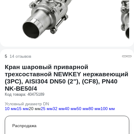
5
14 отзывов
Кран шаровый приварной
трехсоставной NEWKEY нержавеющий
(3PC), AISI304 DN50 (2"), (CF8), PN40
NK-BE50/4
Код товара: 40475189
Условный диаметр DN
10 мм
15 мм
20 мм
25 мм
32 мм
40 мм
50 мм
80 мм
100 мм
Распродажа