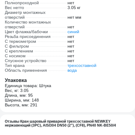
Полнопроходной
нет
Вес нетто
3.05 кг
Диаметр монтажных
отверстий
нет мм
Количество монтажных
отверстий
нет
Цвет флажка/бабочки
синий
Резьба присоединения
нет
С термометром
нет
С фильтром
нет
С креплением
нет
С носиком
нет
Спускное устройство
нет
Тип крана
трехсоставной
Область применения
вода
Упаковка
Единица товара: Штука
Вес, кг: 3.05
Длина, мм: 95
Ширина, мм: 148
Высота, мм: 291
Отзывы Кран шаровый приварной трехсоставной NEWKEY
нержавеющий (3PC), AISI304 DN50 (2"), (CF8), PN40 NK-BE50/4