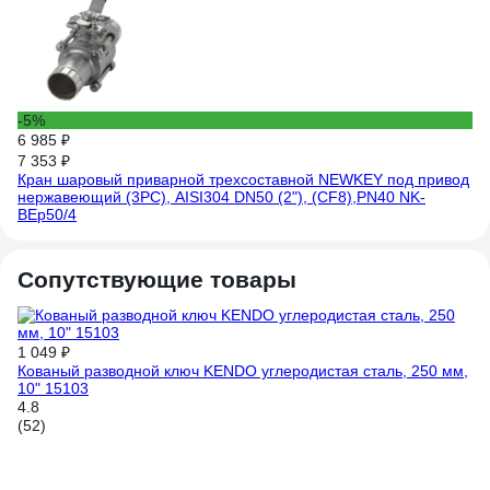
-
6 
8 
Кр
не
BE
-5%
6 985 ₽
7 353 ₽
Кран шаровый приварной трехсоставной NEWKEY под привод
нержавеющий (3PC), AISI304 DN50 (2"), (CF8),PN40 NK-
BEp50/4
Сопутствующие товары
1 049 ₽
Кованый разводной ключ KENDO углеродистая сталь, 250 мм,
10" 15103
4.8
(52)
-
68