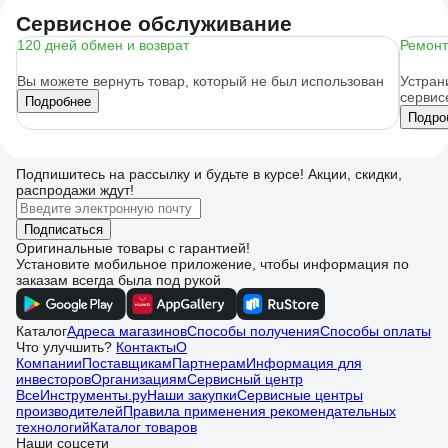
Сервисное обслуживание
120 дней обмен и возврат
Ремонт
Вы можете вернуть товар, который не был использован
Устран
сервис
Подробнее
Подро
Подпишитесь
на рассылку
и будьте в курсе! Акции, скидки,
распродажи ждут!
Подписаться
Оригинальные товары с гарантией!
Установите мобильное приложение, чтобы информация по
заказам всегда была под рукой
Каталог
Адреса магазинов
Способы получения
Способы оплаты
Что улучшить?
Контакты
О
Компании
Поставщикам
Партнерам
Информация для
инвесторов
Организациям
Сервисный центр
ВсеИнструменты.ру
Наши закупки
Сервисные центры
производителей
Правила применения рекомендательных
технологий
Каталог товаров
Наши соцсети