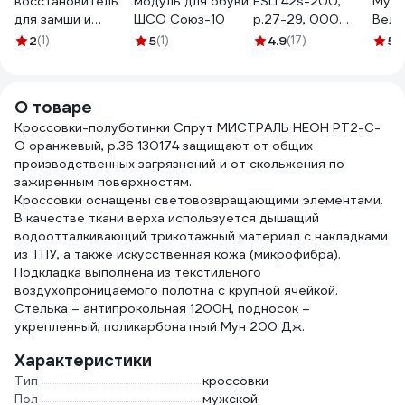
восстановитель
модуль для обуви
ESLI 42s-200,
Муль
для замши и
ШСО Союз-10
р.27-29, 000
Вели
нубука Sitil
темно-синий
см N
2
(1)
5
(1)
4.9
(17)
5
(
Suede&Nubuck
100133152004048000
Renovator темно-
коричневая 100
О товаре
мл 110.02 SSN
Кроссовки-полуботинки Спрут МИСТРАЛЬ НЕОН PT2-C-
O оранжевый, р.36 130174 защищают от общих
производственных загрязнений и от скольжения по
зажиренным поверхностям.
Кроссовки оснащены световозвращающими элементами.
В качестве ткани верха используется дышащий
водоотталкивающий трикотажный материал с накладками
из ТПУ, а также искусственная кожа (микрофибра).
Подкладка выполнена из текстильного
воздухопроницаемого полотна с крупной ячейкой.
Стелька – антипрокольная 1200Н, подносок –
укрепленный, поликарбонатный Мун 200 Дж.
Характеристики
Тип
кроссовки
Пол
мужской