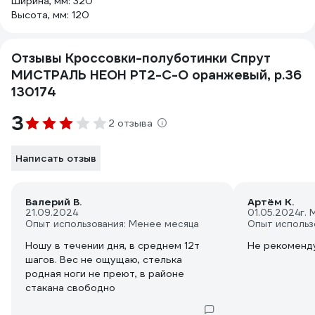
Ширина, мм: 320
Высота, мм: 120
Отзывы Кроссовки-полуботинки Спрут
МИСТРАЛЬ НЕОН PT2-C-O оранжевый, р.36
130174
3
2 отзыва
Написать отзыв
Валерий В.
Артём К.
21.09.2024
01.05.2024
г. 
Опыт использования: Менее месяца
Опыт использ
Ношу в течении дня, в среднем 12т
Не рекоменд
шагов. Вес не ощущаю, стелька
родная ноги не преют, в районе
стакана свободно