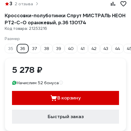
3
2 отзыва
Кроссовки-полуботинки Спрут МИСТРАЛЬ НЕОН
PT2-C-O оранжевый, р.36 130174
Код товара: 21253216
Размер
35
36
37
38
39
40
41
42
43
44
4
5 278 ₽
Начислим 52 бонуса
В корзину
Быстрый заказ