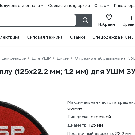
Получение и оплата
Сервис и поддержка
О нас
Инвестор
Избранное
лектрика
Силовая техника
Станки
Спецодежда и СИЗ
 шлифмашин
Для УШМ
Диски
Отрезные абразивные
ЗУ
/
/
/
/
ллу (125х22.2 мм; 1.2 мм) для УШМ З
Максимальная частота вращени
об/мин
Тип диска:
отрезной
Диаметр:
125 мм
Посадочный диаметр:
22.2 мм