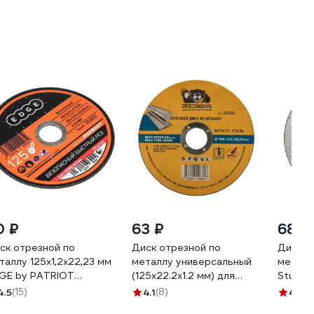
0 ₽
63 ₽
68 ₽
ск отрезной по
Диск отрезной по
Диск о
таллу 125х1,2х22,23 мм
металлу универсальный
металлу
GE by PATRIOT
(125x22.2х1.2 мм) для
Sturm 
6010011
УШМ Росомаха 412125
4.5
(15)
4.1
(8)
4.3
(2