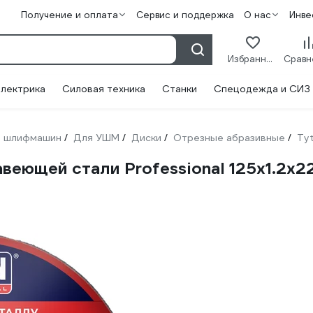
Получение и оплата
Сервис и поддержка
О нас
Инве
Избранное
лектрика
Силовая техника
Станки
Спецодежда и СИЗ
 шлифмашин
Для УШМ
Диски
Отрезные абразивные
Ty
/
/
/
/
веющей стали Professional 125x1.2x2