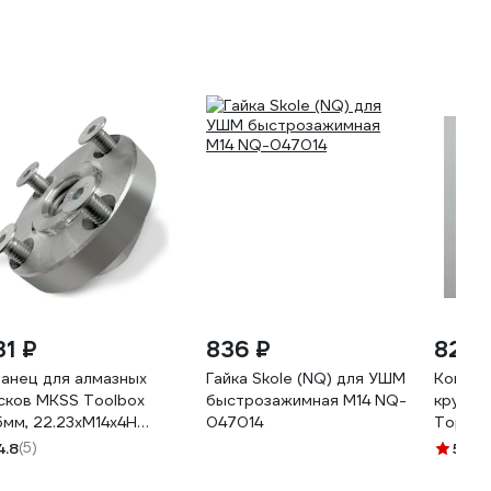
31 ₽
836 ₽
820 
анец для алмазных
Гайка Skole (NQ) для УШМ
Компле
сков MKSS Toolbox
быстрозажимная М14 NQ-
кругла
5мм, 22.23хМ14х4H
047014
Торцев
125
Посадо
4.8
(5)
5
(28)
431160