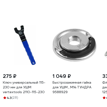
275 ₽
1 049 ₽
3
Ключ универсальный 115-
Быстрозажимная гайка
Фл
230 мм для УШМ
для УШМ , М14 ТУНДРА
ди
vertextools 2110-115-230
9588929
12
FL
4.3
(28)