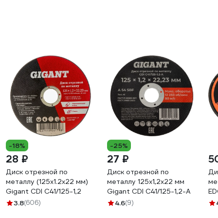
-18%
-25%
28 ₽
27 ₽
5
Диск отрезной по
Диск отрезной по
Ди
металлу (125х1.2х22 мм)
металлу 125x1,2x22 мм
ме
Gigant CDI C41/125-1,2
Gigant CDI C41/125-1,2-А
ED
81
3.8
(606)
4.6
(9)