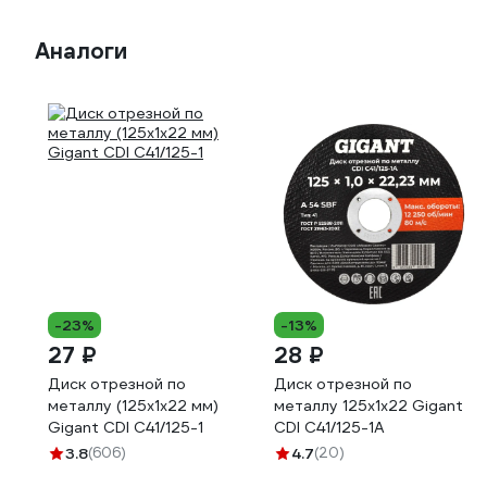
Аналоги
-23%
-13%
27 ₽
28 ₽
Диск отрезной по
Диск отрезной по
металлу (125х1х22 мм)
металлу 125x1x22 Gigant
Gigant CDI C41/125-1
CDI C41/125-1A
3.8
(606)
4.7
(20)