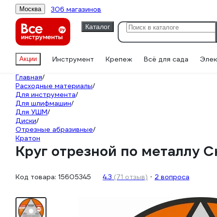
306 магазинов
Москва
Каталог
Инструмент
Крепеж
Всё для сада
Элек
Акции
Главная
/
Расходные материалы
/
Для инструмента
/
Для шлифмашин
/
Для УШМ
/
Диски
/
Отрезные абразивные
/
Кратон
Круг отрезной по металлу С
Код товара:
15605345
4.3
(71 отзыв)
2 вопроса