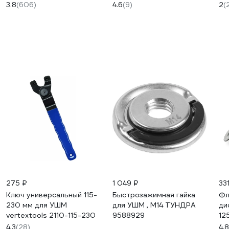
3.8
(606)
4.6
(9)
2
(
275 ₽
1 049 ₽
33
Ключ универсальный 115-
Быстрозажимная гайка
Фл
230 мм для УШМ
для УШМ , М14 ТУНДРА
ди
vertextools 2110-115-230
9588929
12
FL
4.3
(28)
4.8