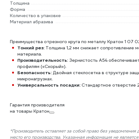
Толщина
Форма
Количество в упаковке
Материал абразива
Преимущества отрезного круга по металлу Кратон 1 07 0
Тонкий рез:
Толщина 1,2 мм снижает сопротивление м
материала.
Производительность:
Зернистость A54 обеспечивает
профилям («Скорый»).
Безопасность:
Двойная стеклосетка в структуре защ
микронагрузках.
Универсальность посадки:
Стандартное отверстие 22
Гарантия производителя
на товары Кратон
*Производитель оставляет за собой право без уведомления 
место его производства. Указанная информация не являетс