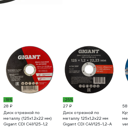
-18%
-25%
28 ₽
27 ₽
58
Диск отрезной по
Диск отрезной по
Кр
металлу (125х1.2х22 мм)
металлу 125x1,2x22 мм
ме
Gigant CDI C41/125-1,2
Gigant CDI C41/125-1,2-А
ve