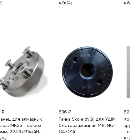
125x1x22.2 мм Tytan 11586
для УШ
2)
4.9
(14)
4.6
(8)
263848
410125
1 ₽
836 ₽
820 ₽
анец для алмазных
Гайка Skole (NQ) для УШМ
Компле
сков MKSS Toolbox
быстрозажимная М14 NQ-
кругла
5мм, 22.23хМ14х4H
047014
Торцев
125
Посадо
(5)
5
(28)