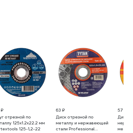
 ₽
63 ₽
57 ₽
уг отрезной по
Диск отрезной по
Диск о
таллу 125x1.2х22.2 мм
металлу и нержавеющей
нержав
rtextools 125-1,2-22
стали Professional
металлу