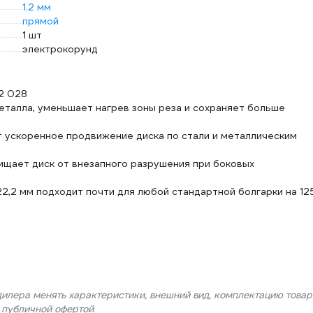
1.2 мм
прямой
1 шт
электрокорунд
2 028
еталла, уменьшает нагрев зоны реза и сохраняет больше
 ускоренное продвижение диска по стали и металлическим
ищает диск от внезапного разрушения при боковых
,2 мм подходит почти для любой стандартной болгарки на 12
дилера менять характеристики, внешний вид, комплектацию товар
я публичной офертой