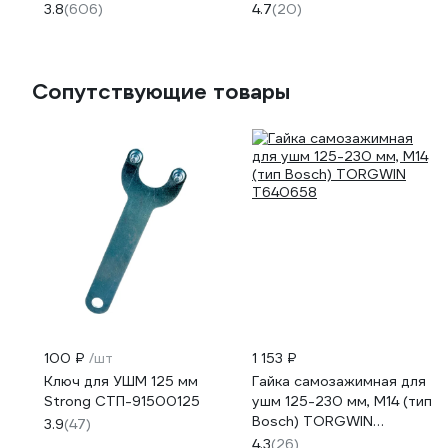
3.8
(606)
4.7
(20)
Сопутствующие товары
100 ₽
/шт
1 153 ₽
Ключ для УШМ 125 мм
Гайка самозажимная для
Strong СТП-91500125
ушм 125-230 мм, М14 (тип
Bosch) TORGWIN
3.9
(47)
T640658
4.3
(26)