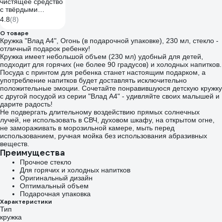
чистящее средство
с твёрдыми
включениями
4.8
(8)
KIEHL Johannes KG
Jet-active 500мл
О товаре
Кружка "Влад А4", Огонь (в подарочной упаковке), 230 мл, стекло -
j554941
отличный подарок ребенку!
Кружка имеет небольшой объем (230 мл) удобный для детей,
подходит для горячих (не более 90 градусов) и холодных напитков.
Посуда с принтом для ребенка станет настоящим подарком, а
употребление напитков будет доставлять исключительно
положительные эмоции. Сочетайте понравившуюся детскую кружку
с другой посудой из серии "Влад А4" - удивляйте своих малышей и
дарите радость!
Не подвергать длительному воздействию прямых солнечных
лучей, не использовать в СВЧ, духовом шкафу, на открытом огне,
не замораживать в морозильной камере, мыть перед
использованием, ручная мойка без использования абразивных
веществ.
Преимущества
Прочное стекло
Для горячих и холодных напитков
Оригинальный дизайн
Оптимальный объем
Подарочная упаковка
Характеристики
Тип
кружка