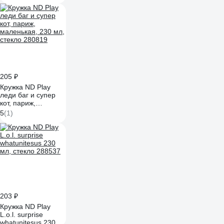
маленькая, 230 мл,
стекло 308591
205 ₽
Кружка ND Play
леди баг и супер
кот, париж,
маленькая, 230 мл,
5
(1)
стекло 280819
203 ₽
Кружка ND Play
L.o.l. surprise
whatunitesus 230