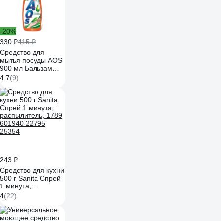
-20%
330 ₽
415 ₽
Средство для
мытья посуды AOS
900 мл Бальзам
Алоэ Вера 1113-3
4.7
(9)
605060
243 ₽
Средство для кухни
500 г Sanita Спрей
1 минута,
распылитель, 1789
4
(22)
601940 22795
25354