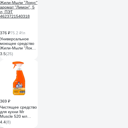
376 ₽
75.2 ₽/л
Универсальное
моющее средство
Жили-Мыли "Локус"
аромат "Лимон", 5
3.5
(25)
л, ПЭТ
4623721540318
369 ₽
Чистящее средство
для кухни Mr
Muscle 520 мл
Энергия цитруса
4.4
(8)
865413