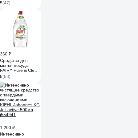
жира/нагара 500 мл
5
(47)
UNICUM Gold,
спрей, 300032
604905
360 ₽
Средство для
мытья посуды
FAIRY Pure & Clean
900 мл 0001009703
5
(58)
1 200 ₽
Интенсивно