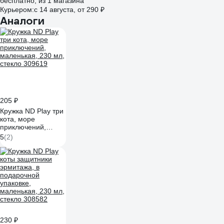
бесплатно
, из 1 магазина
Курьером:
c 14 августа,
от 290 ₽
Аналоги
205 ₽
Кружка ND Play три
кота, море
приключений,
маленькая, 230 мл,
5
(2)
стекло 309619
230 ₽