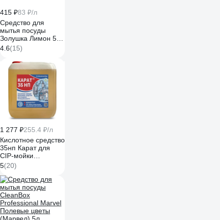
415 ₽
83 ₽/л
Средство для
мытья посуды
Золушка Лимон 5 л
бутылка ПЭТ М-04-
4.6
(15)
2c
1 277 ₽
255.4 ₽/л
Кислотное средство
35нп Карат для
CIP-мойки
пищевого
5
(20)
оборудования,
удаление накипи,
молочного и
пивного камня, 5 л
4607002306015