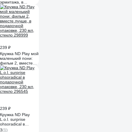
эрмитажа, в
подарочной
упаковке, 230 мл,
стекло 308581
239 ₽
Кружка ND Play мой
маленький пони:
фильм 2, вместе
лучше, в
подарочной
упаковке, 230 мл,
стекло 298999
239 ₽
Кружка ND Play
L.o.l. surprise
ohsoradical в
подарочной
3
(1)