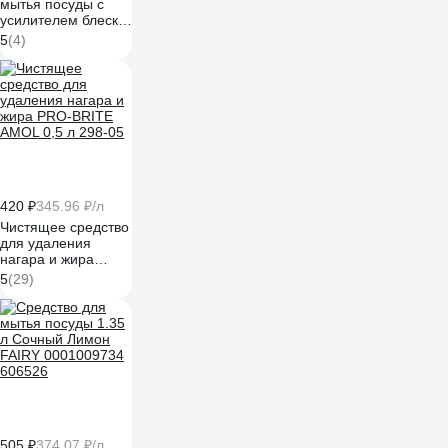
мытья посуды с
усилителем блеска
KIEHL Johannes KG
5
(4)
Spül-Blitz green
концентрат 1 л
j555901
420 ₽
345.96 ₽/л
Чистящее средство
для удаления
нагара и жира
PRO-BRITE AMOL
5
(29)
0,5 л 298-05
505 ₽
374.07 ₽/л