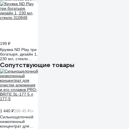
мл, стекло 288537
199 ₽
Кружка ND Play три
богатыря, дизайн 1,
230 мл, стекло
310848
Сопутствующие товары
1 440 ₽
206.45 ₽/л
Сильнощелочной
низкопенный
концентрат для