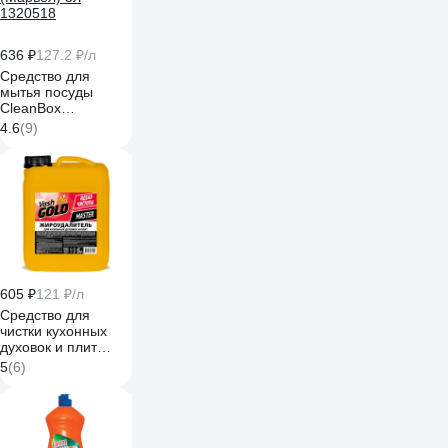
636 ₽
127.2 ₽/л
Средство для
мытья посуды
CleanBox
Professional Marvel
4.6
(9)
Полевые цветы
(Марвел) 5л
1320518
605 ₽
121 ₽/л
Средство для
чистки кухонных
духовок и плит
VASH GOLD Master
5
(6)
5 л антижир 307055