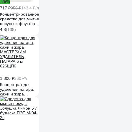
-25%
717 ₽
959 ₽
143.4 ₽/л
Концентрированное
средство для мытья
посуды и фруктов
Synergetic Алоэ
4.8
(138)
флакон, 5 л
4623722258380
103503
1 800 ₽
360 ₽/л
Концентрат для
удаления нагара,
сажи и жира
МАСТЕРХИМ
УДАЛИТЕЛЬ
НАГАРА 6 кг
026ЩП6