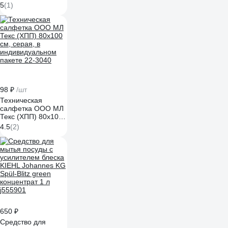
очистки алюминия
5
(1)
и его сплавов PRO-
BRITE SL-177 5 л
177-5
98 ₽
/шт
Техническая
салфетка ООО МЛ
Текс (ХПП) 80x100
см, серая, в
4.5
(2)
индивидуальном
пакете 22-3040
650 ₽
Средство для