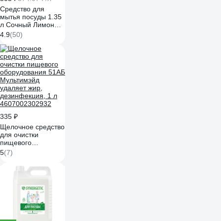
Средство для
мытья посуды 1.35
л Сочный Лимон
FAIRY 0001009734
4.9
(50)
606526
335 ₽
Щелочное средство
для очистки
пищевого
оборудования 51АБ
5
(7)
Мультимэйд
удаляет жир,
дезинфекция, 1 л
4607002302932