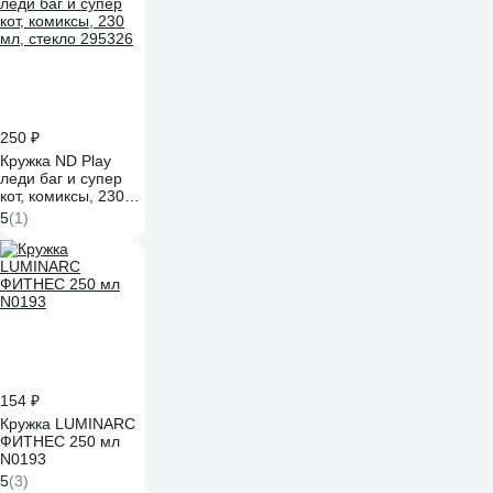
250 ₽
Кружка ND Play
леди баг и супер
кот, комиксы, 230
мл, стекло 295326
5
(1)
154 ₽
Кружка LUMINARC
ФИТНЕС 250 мл
N0193
5
(3)