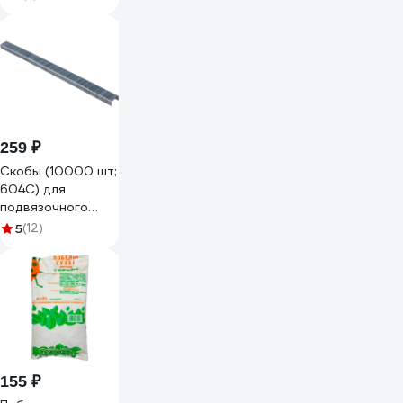
"Изящный" ( Д- 3,5
м, В- 0,52 м ) (5
секций) KA0221
259 ₽
Скобы (10000 шт;
604С) для
подвязочного
степлера
5
(12)
тапенера 28175
SKRAB 28176
155 ₽