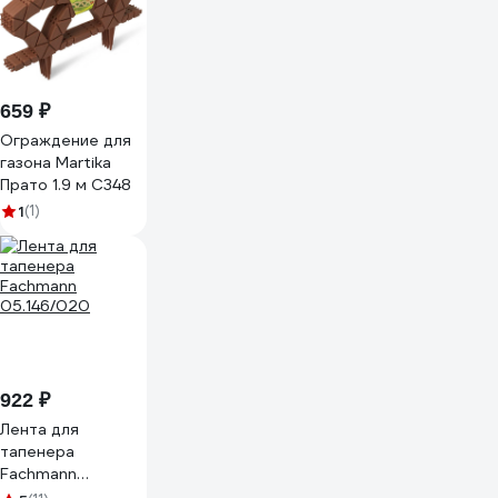
659 ₽
Ограждение для
газона Martika
Прато 1.9 м С348
1
(1)
922 ₽
Лента для
тапенера
Fachmann
05.146/020