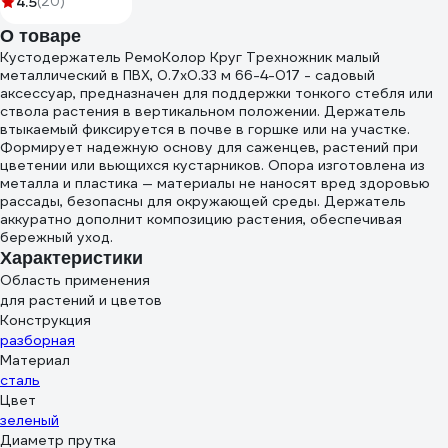
4.5
(20)
коричневая
О товаре
00096К
Кустодержатель РемоКолор Круг Трехножник малый
металлический в ПВХ, 0.7х0.33 м 66-4-017 - садовый
аксессуар, предназначен для поддержки тонкого стебля или
ствола растения в вертикальном положении. Держатель
втыкаемый фиксируется в почве в горшке или на участке.
Формирует надежную основу для саженцев, растений при
цветении или вьющихся кустарников. Опора изготовлена из
металла и пластика — материалы не наносят вред здоровью
рассады, безопасны для окружающей среды. Держатель
аккуратно дополнит композицию растения, обеспечивая
бережный уход.
Характеристики
Область применения
для растений и цветов
Конструкция
разборная
Материал
сталь
Цвет
зеленый
Диаметр прутка