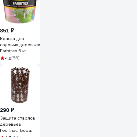
851 ₽
Краска для
садовых деревьев
Farbitex 6 кг
4300008410
4.8
(88)
290 ₽
Защита стволов
деревьев
ГеоПластБорд
34.5x20.5 см, 4 шт,