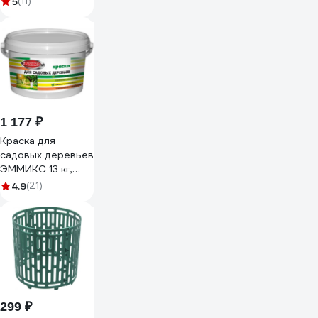
5
(11)
1 177 ₽
Краска для
садовых деревьев
ЭММИКС 13 кг,
побелка, белая,
4.9
(21)
4690417061907
299 ₽