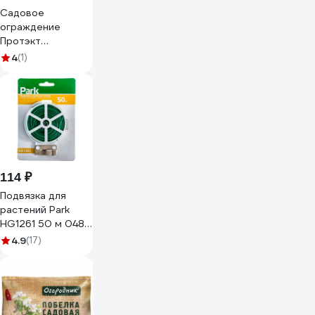
Садовое
ограждение
Протэкт
Штакетник высота
4
(1)
40 см, хаки
СОШ-25/16 Х
114 ₽
Подвязка для
растений Park
HG1261 50 м 048
мм 420001
4.9
(17)