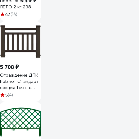
Побелка садовая
ЛЕТО 2 кг 298
4.1
(14)
5 708 ₽
Ограждение ДПК
holzhof Стандарт
секция 1 м.п., с
тиснением 3D
5
(4)
WS02