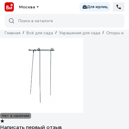
Москва
Для юрлиц
Поиск в каталоге
Главная
/
Всё для сада
/
Украшения для сада
/
Опоры и п
Нет в наличии
Написать первый отзыв