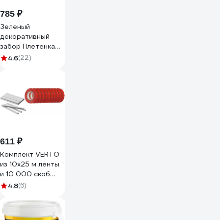
785 ₽
Зеленый
декоративный
забор Плетенка
24x320 см
4.6
(22)
PALISAD 65006
611 ₽
Комплект VERTO
из 10x25 м ленты
и 10 000 скоб
15G456
4.8
(6)