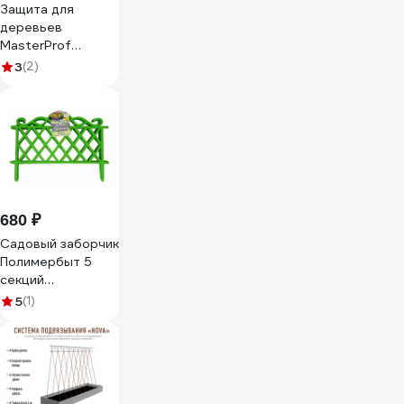
Защита для
деревьев
MasterProf
34,5x20,5 см,
3
(2)
пластик
ДС.071528.2
680 ₽
Садовый заборчик
Полимербыт 5
секций
437040000
5
(1)