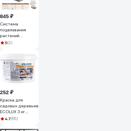
845 ₽
Система
подвязвания
растений
Конструкция Нова
5
(2)
Крепче 5062987
252 ₽
Краска для
садовых деревьев
ECOLUX 3 кг
4607133682873
4.7
(65)