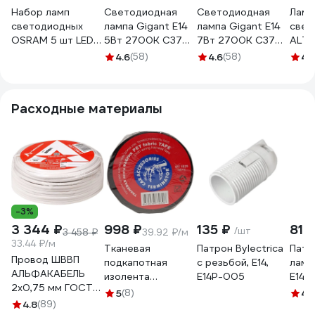
Набор ламп
Светодиодная
Светодиодная
Ламп
светодиодных
лампа Gigant E14
лампа Gigant E14
свет
OSRAM 5 шт LED
5Вт 2700К C37
7Вт 2700К C37
ALTE
Value свеча (B)
400Лм G-E14-5-
600Лм G-E14-7-
8W-8
4.6
(58)
4.6
(58)
4.
10Вт 3000К E14
2700K
2700K
свеч
4099854195860
нейт
белы
Расходные материалы
4673
-3%
3 344 ₽
998 ₽
135 ₽
81 
/шт
3 458 ₽
39.92 ₽/м
33.44 ₽/м
Тканевая
Патрон Bylectrica
Патр
Провод ШВВП
подкапотная
с резьбой, Е14,
ламп
АЛЬФАКАБЕЛЬ
изолента
Е14Р-005
E14, 
2х0,75 мм ГОСТ
Terminator Izt
5
(8)
4
(
100 м 05142
4.8
(89)
1925 fabric, 19мм х