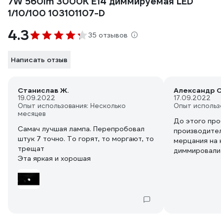
7W 560lm 3000К Е14 диммируемая LED
1/10/100 103101107-D
4.3
35 отзывов
Написать отзыв
Станислав Ж.
Александр О
19.09.2022
17.09.2022
Опыт использования: Несколько
Опыт использ
месяцев
До этого про
Самач лучшая лампа. Перепробовал
производител
штук 7 точно. То горят, то моргают, то
мерцания на 
трещат
диммировали
Эта яркая и хорошая
иногда могли
маргать. На э
отлично, ника
Диммер от Sch
design.