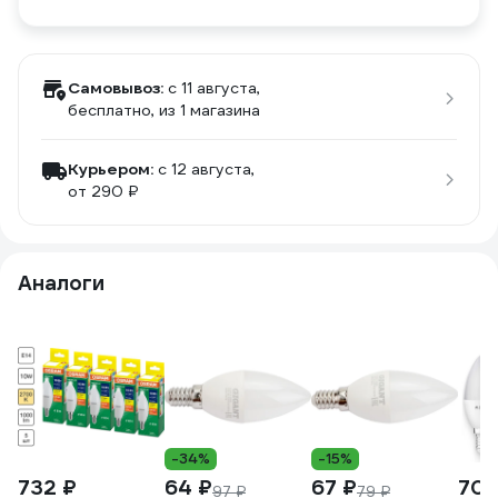
Самовывоз:
c 11 августа,
бесплатно
, из 1 магазина
Курьером:
c 12 августа,
от 290 ₽
Аналоги
-34%
-15%
732 ₽
64 ₽
67 ₽
700
97 ₽
79 ₽