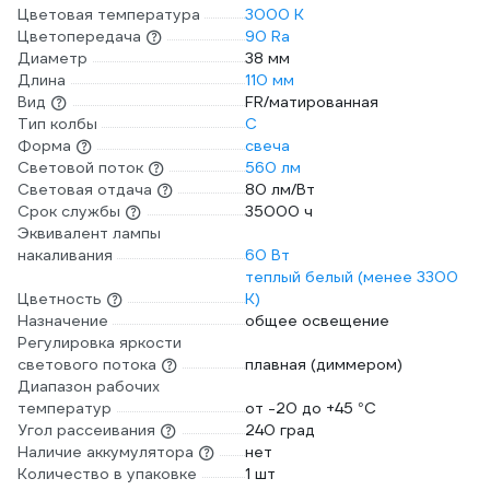
Цветовая температура
3000 К
Цветопередача
90 Ra
Диаметр
38 мм
Длина
110 мм
Вид
FR/матированная
Тип колбы
C
Форма
свеча
Световой поток
560 лм
Световая отдача
80 лм/Вт
Срок службы
35000 ч
Эквивалент лампы
накаливания
60 Вт
теплый белый (менее 3300
Цветность
К)
Назначение
общее освещение
Регулировка яркости
светового потока
плавная (диммером)
Диапазон рабочих
температур
от -20 до +45 °С
Угол рассеивания
240 град
Наличие аккумулятора
нет
Количество в упаковке
1 шт