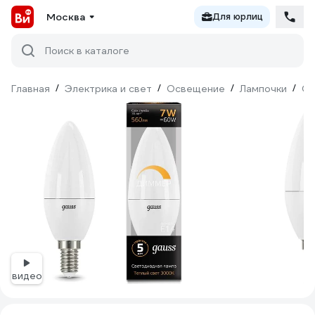
Москва
Для юрлиц
Поиск в каталоге
Главная
/
Электрика и свет
/
Освещение
/
Лампочки
/
Св
видео