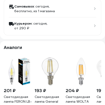
Самовывоз:
сегодня,
бесплатно
, из 1 магазина
Курьером:
сегодня,
от 290 ₽
Аналоги
201 ₽
193 ₽
204 ₽
191 
Светодиодная
Светодиодная
Светодиодная
Свет
лампа FERON LB-
лампа General
лампа WOLTA
ламп