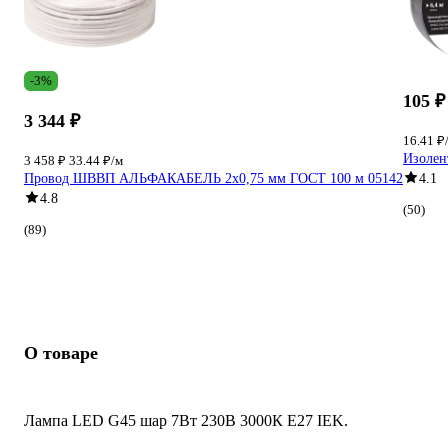
-3%
105 ₽
3 344 ₽
16.41 ₽
Изолент
3 458 ₽
33.44 ₽/м
Провод ШВВП АЛЬФАКАБЕЛЬ 2х0,75 мм ГОСТ 100 м 05142
4.1
4.8
(50)
(89)
О товаре
Лампа LED G45 шар 7Вт 230В 3000К E27 IEK.