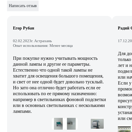
Написать отзыв
Егор Рубан
Радий 
02.02.2023
г. Астрахань
17.12.2
Опыт использования: Менее месяца
Для до
При покупке нужно учитывать мощность
только
данной лампы и другие ее параметры.
лет и 
Естественно что одной такой лампы не
подвел
хватит для освещения большого помещения,
или на
и свет от нее одной будет довольно тусклый.
Если у
Но зато она отлично будет работать если ее
промон
использовать по ее прямому назначению:
возмож
например в светильниках фоновой подсветки
присут
или в основных светильниках с несколькими
констр
лампами.
устана
или см