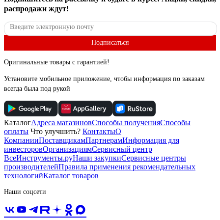
распродажи ждут!
Подписаться
Оригинальные товары с гарантией!
Установите мобильное приложение, чтобы информация по заказам
всегда была под рукой
Каталог
Адреса магазинов
Способы получения
Способы
оплаты
Что улучшить?
Контакты
О
Компании
Поставщикам
Партнерам
Информация для
инвесторов
Организациям
Сервисный центр
ВсеИнструменты.ру
Наши закупки
Сервисные центры
производителей
Правила применения рекомендательных
технологий
Каталог товаров
Наши соцсети