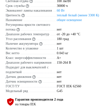
Световая отдача
100 лм/Вт
Срок службы
30000 ч
Эквивалент лампы накаливания
60 Вт
Цветность
теплый белый (менее 3300 К)
Назначение
общее освещение
Регулировка яркости светового
потока
нет
Диапазон рабочих температур
от -20 до +40 °С
Угол рассеивания
180 град
Наличие аккумулятора
нет
Количество в упаковке
1 шт
Вес нетто
0.043 кг
Класс энергоэффективности
A+
Диапазон рабочего напряжения
150-264 В
Подходит для выключателей с
подсветкой
нет
Датчик движения
нет
Датчик освещенности
нет
ГОСТ/ТУ
ГОСТ IEK 62560
Модельный ряд
G45
Гарантия производителя 2 года
на товары IEK