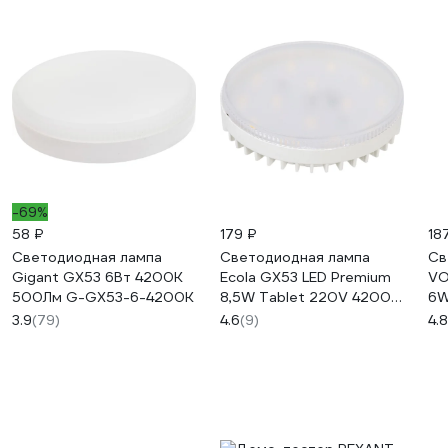
-69%
58 ₽
179 ₽
18
Светодиодная лампа
Светодиодная лампа
Св
Gigant GX53 6Вт 4200K
Ecola GX53 LED Premium
VO
500Лм G-GX53-6-4200K
8,5W Tablet 220V 4200K
6W
прозрачная 27x75
3.9
(79)
4.6
(9)
4.8
T5JV85ELC