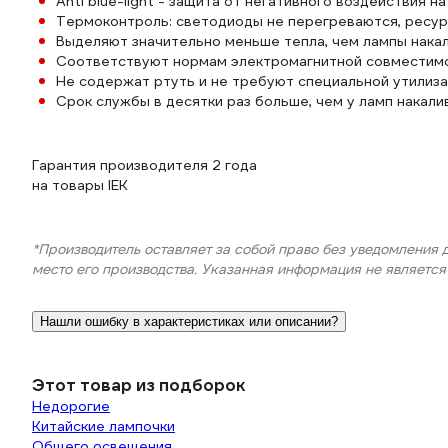
Anti blue-light - защита от негативного воздействия н
Термоконтроль: светодиоды не перегреваются, ресур
Выделяют значительно меньше тепла, чем лампы накал
Соответствуют нормам электромагнитной совместим
Не содержат ртуть и не требуют специальной утилиз
Срок службы в десятки раз больше, чем у ламп накали
Гарантия производителя 2 года
на товары IEK
*Производитель оставляет за собой право без уведомления 
место его производства. Указанная информация не являетс
Нашли ошибку в характеристиках или описании?
Этот товар из подборок
Недорогие
Китайские лампочки
Общего освещения