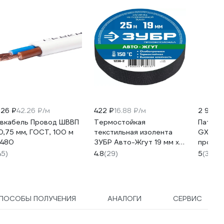
226 ₽
42.26 ₽/м
422 ₽
16.88 ₽/м
2 992 
вкабель Провод ШВВП
Термостойкая
Патрон
0,75 мм, ГОСТ, 100 м
текстильная изолента
GX53 п
480
ЗУБР Авто-Жгут 19 мм х
провод
25 м 1236-2
SQ033
45)
4.8
(29)
5
(3)
ПОСОБЫ ПОЛУЧЕНИЯ
АНАЛОГИ
СЕРВИС