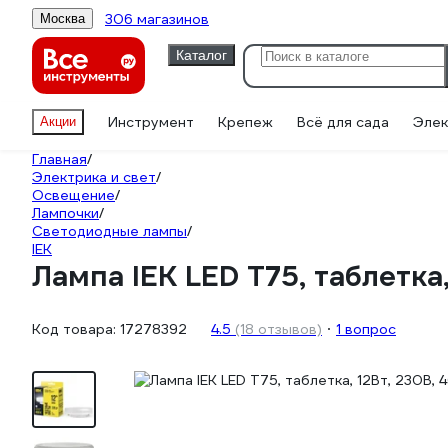
306 магазинов
Москва
Каталог
Инструмент
Крепеж
Всё для сада
Элек
Акции
Главная
/
Электрика и свет
/
Освещение
/
Лампочки
/
Светодиодные лампы
/
IEK
Лампа IEK LED T75, таблетк
Код товара:
17278392
4.5
(18 отзывов)
1 вопрос