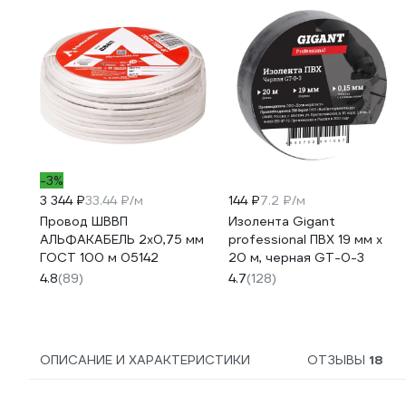
-3%
3 344 ₽
33.44 ₽/м
144 ₽
7.2 ₽/м
Провод ШВВП
Изолента Gigant
АЛЬФАКАБЕЛЬ 2х0,75 мм
professional ПВХ 19 мм х
ГОСТ 100 м 05142
20 м, черная GT-0-3
4.8
(89)
4.7
(128)
ОПИСАНИЕ И ХАРАКТЕРИСТИКИ
ОТЗЫВЫ
18