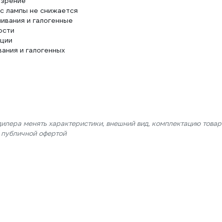
а зрение
с лампы не снижается
ивания и галогенные
ости
ации
вания и галогенных
дилера менять характеристики, внешний вид, комплектацию товар
я публичной офертой