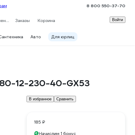
рам
8 800 550-37-70
Войти
Сравнение
Заказы
Корзина
Сантехника
Авто
Для юрлиц
-T80-12-230-40-GX53
В избранное
Сравнить
185 ₽
Начислим 1 бонус