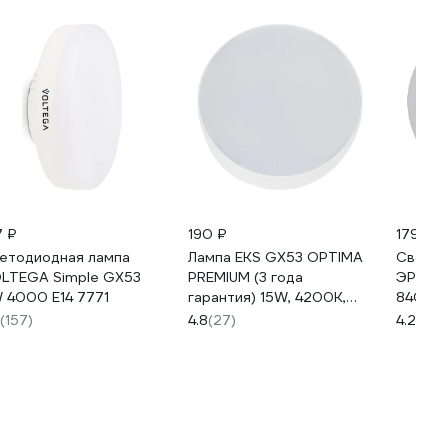
7 ₽
190 ₽
179 ₽
етодиодная лампа
Лампа EKS GX53 OPTIMA
Светод
LTEGA Simple GX53
PREMIUM (3 года
ЭРА ST
 4000 E14 7771
гарантия) 15W, 4200K,
840-GX
1350Лм, 0У-00000483
таблет
(157)
4.8
(27)
4.2
(186
белый 