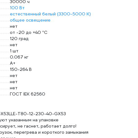
30000 ч
100 Вт
естественный белый (3300-5000 К)
общее освещение
нет
от -20 до +40 °С
120 град
нет
1 шт
0.067 кг
A+
150-264 В
нет
нет
нет
ГОСТ IEK 62560
К GX53LLE-T80-12-230-40-GX53
ют указанным на упаковке
ирует, не гаснет, работает долго!
рузок, перегрева и короткого замыкания