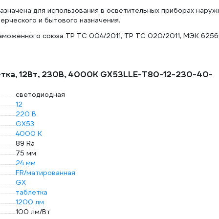
азначена для использования в осветительных приборах наруж
ерческого и бытового назначения.
моженного союза ТР ТС 004/2011, ТР ТС 020/2011, МЭК 6256
летка, 12Вт, 230В, 4000К GX53LLE-T80-12-230-40-
светодиодная
12
220 В
GX53
4000 К
89 Ra
75 мм
24 мм
FR/матированная
GX
таблетка
1200 лм
100 лм/Вт