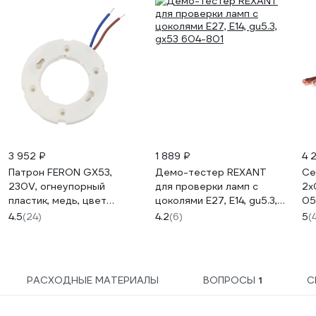
3 952 ₽
1 889 ₽
4 
Патрон FERON GX53,
Демо-тестер REXANT
Се
230V, огнеупорный
для проверки ламп с
2х
пластик, медь, цвет
цоколями Е27, Е14, gu5.3,
05
белый, размер 75х10мм
gx53 604-801
4.5
(24)
4.2
(6)
5
(
LH50, 50шт в упак, 41038
РАСХОДНЫЕ МАТЕРИАЛЫ
ВОПРОСЫ
1
С