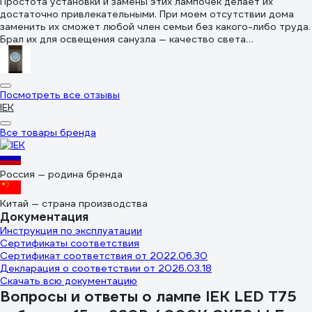
чего дольше прослужат. Кстати, заявлен срок службы 30000
качество для дома полностью подходит.
Простота установки и замены этих лампочек делает их
часов, то есть почти 3 с половиной года непрерывной работы.
достаточно привлекательными. При моем отсутствии дома
Проверим)
заменить их сможет любой член семьи без какого-либо труда.
Брал их для освещения санузла — качество света
понравилось, не первый раз беру лампы этого бренда. Не
мерцают, глаза не устают, и яркости достаточно, чтобы
осветить весь санузел. Экономичные. Рекомендую к
использованию
Посмотреть все отзывы
IEK
Все товары бренда
Россия — родина бренда
Китай — страна производства
Документация
Инструкция по эксплуатации
Сертификаты соответствия
Сертификат соответствия от 2022.06.30
Декларация о соответствии от 2026.03.18
Скачать всю документацию
Вопросы и ответы о лампе IEK LED T75