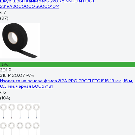
Шнур ШВВП Камкабель 2x0.75 мм 10 м ГОСТ
231ЯA20C0000Ъ600010М
4.7
(97)
-5%
301 ₽
316 ₽
20.07 ₽/м
Изолента на основе флиса ЭРА PRO PROFLEEC1915 19 мм, 15 м,
0,3 мм, черная Б0057181
4.6
(104)