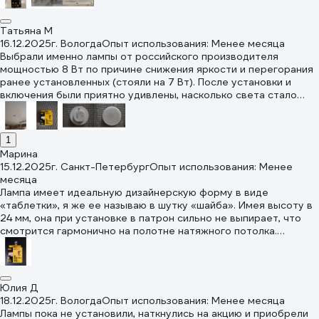
качественное и надёжное освещение для своего дома.
комнате. Мощность лампы — всего 8 Вт, но при этом она
обеспечивает достаточно яркое освещение. Это особенно
Татьяна М
важно для меня, так как я люблю, чтобы в доме было светло и
16.12.2025
г. Вологда
Опыт использования: Менее месяца
уютно. Я очень довольна своей покупкой и рекомендую лампу
Выбрали именно лампы от российского производителя
всем, кто ищет надёжное и качественное решение для своего
мощностью 8 Вт по причине снижения яркости и перегорания
дома. Эта лампа стала отличным дополнением к моему
ранее установленных (стояли на 7 Вт). После установки и
интерьеру и помогла создать уютную атмосферу. Спасибо IEK
включения были приятно удивлены, насколько света стало
за отличный продукт!
больше. Лампы светят ярко, без мерцания, рассеиватель
прекрасно справляется с поставленной задачей, а именно не
занижает заявленный световой поток. Контакты
1
качественные, при установке это заметно по плотности
Марина
прилегания. Свет приятный, нейтральный, желтизной не
15.12.2025
г. Санкт-Петербург
Опыт использования: Менее
отдает, идеальное решение для кухни. У меня установлено 4
месяца
таких светильника, замена заняла 3 минуты, не больше, всё
Лампа имеет идеальную дизайнерскую форму в виде
очень просто. Покупайте, не пожалеете, качество по хорошей
«таблетки», я же ее называю в шутку «шайба». Имея высоту в
цене.
24 мм, она при установке в патрон сильно не выпирает, что
смотрится гармонично на полотне натяжного потолка.
Мощности 8 Вт хватает с избытком для освещения небольшой
прихожей. Свет яркий, не нагружающий зрение, я бы даже
сказала, приятный, включение моментальное, без задержек.
Мерцания и каких-либо других дефектов не наблюдается.
Юлия Д
Подытожу: лампа очень классная и экономичная, к покупке
18.12.2025
г. Вологда
Опыт использования: Менее месяца
однозначно рекомендую.
Лампы пока не установили, наткнулись на акцию и приобрели