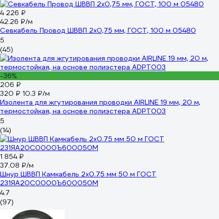
4 226 ₽
42.26 ₽/м
Севкабель Провод ШВВП 2х0,75 мм, ГОСТ, 100 м 05480
5
(45)
-36%
206 ₽
320 ₽
10.3 ₽/м
Изолента для жгутирования проводки AIRLINE 19 мм, 20 м,
термостойкая, на основе полиэстера ADPT003
5
(14)
1 854 ₽
37.08 ₽/м
Шнур ШВВП Камкабель 2x0.75 мм 50 м ГОСТ
231ЯA20C0000Ъ600050М
4.7
(97)