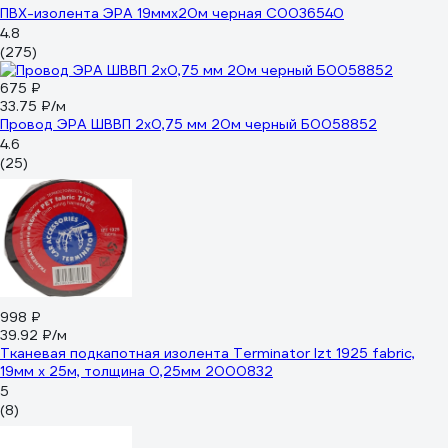
ПВХ-изолента ЭРА 19ммх20м черная C0036540
4.8
(275)
675 ₽
33.75 ₽/м
Провод ЭРА ШВВП 2x0,75 мм 20м черный Б0058852
4.6
(25)
998 ₽
39.92 ₽/м
Тканевая подкапотная изолента Terminator Izt 1925 fabric,
19мм х 25м, толщина 0,25мм 2000832
5
(8)