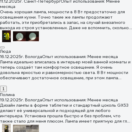
11.12.2025
г. Санкт-Петербург
Опыт использования: Менее
насколько точно свет от лампы передает настоящие цвета
месяца
предметов, не искажает ли свет лампы их истинные оттенки.
Очень хорошая лампа, мощности в 8 Вт предостаточно для
Так вот, эта лампа имеет цветопередачу 89 Ra, что для
освещения кухни. Точно такие же лампы продолжают
бытового использования просто отлично. В целом, лампа
работать, эти приобретались в запас, на случай внезапного
надёжно фиксируется в светильнике, имеет приятный дизайн.
выхода из строя установленных. Даже не вспомнить, сколько
Например, у меня лампа прекрасно вписалась в интерьер
лет они работают, примерно 4 года. Обещанные
кухни. Про качество освещения я уже подробно выше написал.
производителем 30000 часов точно выработали. Купили
Мощность у неё 6 ватт (эквивалент 60 ватт для лампы
сейчас, ведь запас карманы не тянет. Широкий спектр
накаливания).
рабочего напряжения 150–264 В позволяет лампам работать
Люда
без каких-либо видимых изменений. Естественно, если у вас
16.12.2025
г. Вологда
Опыт использования: Менее месяца
напряжение скачет, это значительно уменьшит срок их
Лампа идеально вписалась в интерьер моей ванной комнаты и
службы, в городе с этим проблем нет, и они работают долго.
теперь создаёт там комфортное освещение. Я очень
довольна яркостью и равномерностью света. 8 Вт мощности
обеспечивают достаточное освещение, при этом лампа
потребляет мало энергии, что очень важно для экономии.
Корпус идеально изготовлен и имеет большую площадь, свет
1
равномерно рассеивается и не создает затемненных
Полина
областей. Цветовая температура 4000 К придаёт свету
19.12.2025
г. Вологда
Опыт использования: Менее месяца
приятный нейтральный оттенок, который не утомляет глаза.
Дизайн лампы в форме таблетки и стандартный цоколь GX53
Форма «таблетки» и размер лампы также сыграли свою роль в
делают её универсальной и подходящей для любого
общем впечатлении _ она выглядит стильно и современно.
интерьера. Установка прошла быстро и без проблем, что
Установка лампы была простой и быстрой благодаря
также стало для меня плюсом. Лампа имеет приятную для глаз
стандартному цоколю GX53. Теперь я уверена, что мой выбор
яркость и нейтральный белый свет с цветовой температурой
был правильным, и рекомендую эту лампу всем, кто ищет
4000 Кельвинов, который создаёт комфортную атмосферу в