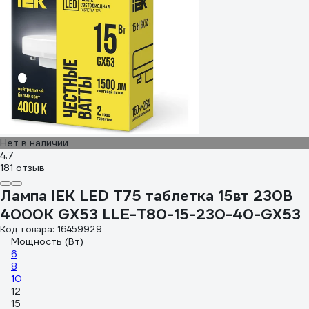
Нет в наличии
4.7
181 отзыв
Лампа IEK LED T75 таблетка 15вт 230В
4000К GX53 LLE-T80-15-230-40-GX53
Код товара: 16459929
Мощность (Вт)
6
8
10
12
15