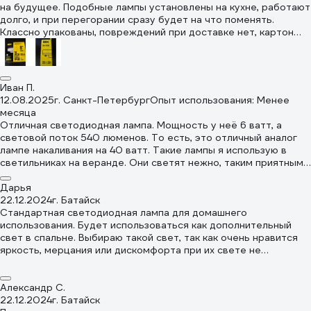
на будущее. Подобные лампы установлены на кухне, работают
долго, и при перегорании сразу будет на что поменять.
Классно упакованы, повреждений при доставке нет, картон
плотный. Сам корпус отлит из качественного пластика без
видимых дефектов. На корпусе имеются вентиляционные
отверстия, что, естественно, влияет на охлаждение платы с
диодами и продлевает срок службы. Контакты прекрасно
Иван П.
изготовлены и обработаны, при установке не должно
12.08.2025
г. Санкт-Петербург
Опыт использования: Менее
возникнуть проблем. Рекомендую.
месяца
Отличная светодиодная лампа. Мощность у неё 6 ватт, а
световой поток 540 люменов. То есть, это отличный аналог
лампе накаливания на 40 ватт. Такие лампы я использую в
светильниках на веранде. Они светят нежно, таким приятным
нейтральным белым светом. Этот свет похож на природное
белое свечение, практически как утром и в обед мы видим
Дарья
дневной свет. На мой взгляд, это отлично для глаз, они не
22.12.2024
г. Батайск
устают от чрезмерно яркого или тусклого света. Всё
Стандартная светодиодная лампа для домашнего
естественно и приятно. Глаза отдыхают вечером. Тип колбы
использования. Будет использоваться как дополнительный
Т75, учитывайте это при выборе для вашего светильника.
свет в спальне. Выбираю такой свет, так как очень нравится
Форма лампы - таблетка. То есть, идеально такие
яркость, мерцания или дискомфорта при их свете не
светильники встроить в потолок или стену и наслаждаться
испытываю, и они достаточно экономичные в плане
приятным светом. Насчёт работы данной лампы. При перебоях
энергопотребления. Легкость замены такой лампочки радует,
в электросети она не пульсирует, не мигает. Также
так что если вдруг перегорит, не нужно ждать мужа для её
Александр С.
установлена защита, светодиоды не перегреваются, за счёт
замены — могу и сама справиться. Соотношение цена/
22.12.2024
г. Батайск