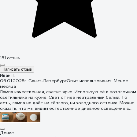
181 отзыв
Написать отзыв
Иван П.
06.01.2026
г. Санкт-Петербург
Опыт использования: Менее
месяца
Лампа качественная, светит ярко. Использую её в потолочном
светильнике на кухне. Свет от неё нейтральный белый. То
есть, лампа не даёт ни тёплого, ни холодного оттенка. Можно
сказать, что мы видим естественное дневное освещение в
облачный день, когда солнышко немного спряталось. Свет
приятен для глаз, при таком освещении хорошо заниматься
домашними делами или смотреть телевизор. Что касается
цветопередачи, то она для этой лампы довольно высока. Если
Денис
немного углубиться в эту тему: цветопередача отображает,