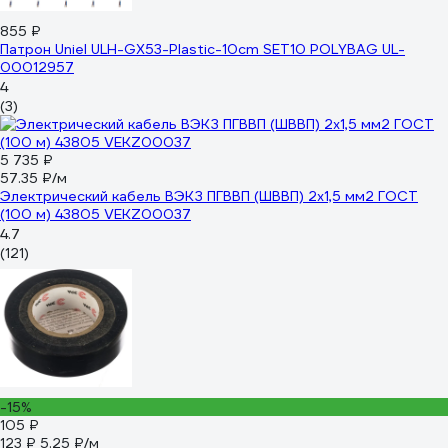
855 ₽
Патрон Uniel ULH-GX53-Plastic-10cm SET10 POLYBAG UL-
00012957
4
(3)
5 735 ₽
57.35 ₽/м
Электрический кабель ВЭКЗ ПГВВП (ШВВП) 2x1,5 мм2 ГОСТ
(100 м) 43805 VEKZ00037
4.7
(121)
-15%
105 ₽
123 ₽
5.25 ₽/м