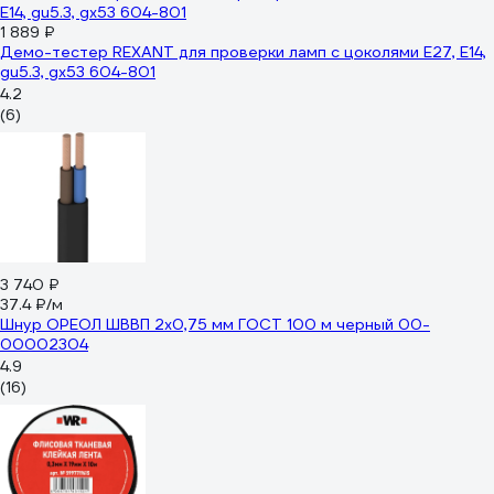
1 889 ₽
Демо-тестер REXANT для проверки ламп с цоколями Е27, Е14,
gu5.3, gx53 604-801
4.2
(6)
3 740 ₽
37.4 ₽/м
Шнур ОРЕОЛ ШВВП 2х0,75 мм ГОСТ 100 м черный 00-
00002304
4.9
(16)