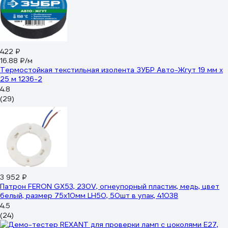
422 ₽
16.88 ₽/м
Термостойкая текстильная изолента ЗУБР Авто-Жгут 19 мм х
25 м 1236-2
4.8
(29)
3 952 ₽
Патрон FERON GX53, 230V, огнеупорный пластик, медь, цвет
белый, размер 75х10мм LH50, 50шт в упак, 41038
4.5
(24)