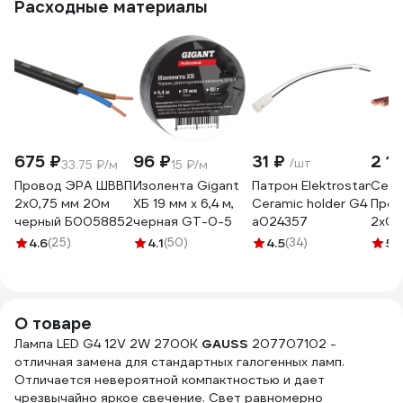
Расходные материалы
675 ₽
96 ₽
31 ₽
2 11
/шт
33.75 ₽/м
15 ₽/м
Провод ЭРА ШВВП
Изолента Gigant
Патрон Elektrostandard
Севк
2x0,75 мм 20м
ХБ 19 мм х 6,4 м,
Ceramic holder G4
Пров
черный Б0058852
черная GT-0-5
a024357
2х0,
50 м
4.6
(25)
4.1
(50)
4.5
(34)
5
(
О товаре
Лампа LED G4 12V 2W 2700K
GAUSS
207707102 -
отличная замена для стандартных галогенных ламп.
Отличается невероятной компактностью и дает
чрезвычайно яркое свечение. Свет равномерно