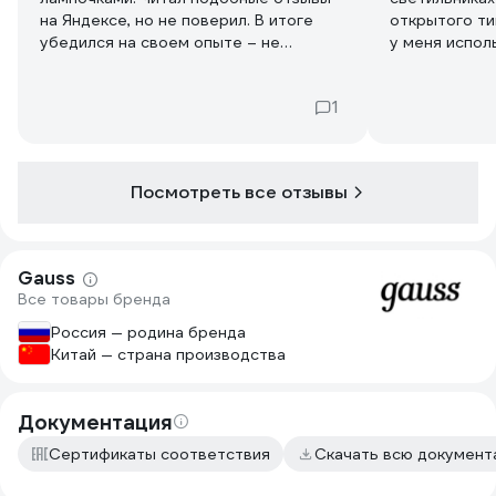
на Яндексе, но не поверил. В итоге
открытого ти
убедился на своем опыте – не
у меня испол
работают, если поставить в пару
постоянного 
(например 2 лампочки в вытяжку).
напряжения, 
1
Отдельно 1 работает, а 2 нет. Причем,
возможно, бу
не заработало даже если ставить в
пару с лампой другого производителя.
Посмотреть все отзывы
Gauss
Все товары бренда
Россия — родина бренда
Китай — страна производства
Документация
Сертификаты соответствия
Скачать всю докумен