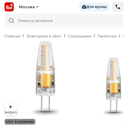
Москва
Для юрлиц
Поиск в каталоге
Главная
/
Электрика и свет
/
Освещение
/
Лампочки
/
Св
видео
Нет в наличии