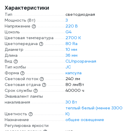
Характеристики
Тип
светодиодная
Мощность (Вт)
3
Напряжение
220 В
Цоколь
G4
Цветовая температура
2700 К
Цветопередача
80 Ra
Диаметр
10 мм
Длина
36 мм
Вид
CL/прозрачная
Тип колбы
JC
Форма
капсула
Световой поток
240 лм
Световая отдача
80 лм/Вт
Срок службы
40000 ч
Эквивалент лампы
накаливания
30 Вт
теплый белый (менее 3300
Цветность
К)
Назначение
общее освещение
Регулировка яркости