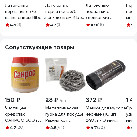
Латексные
Латексные
Латексные
Перч
перчатки с х/б
перчатки с х/б
перчатки с
неоп
напылением Biber
напылением Biber
хлопковым
мног
р-р S 96271
р-р L 96273
напылением
напы
4.3
(3)
4.3
(3)
4.9
(19)
5
(
тов-097407
тов-097409
Paclan Practi
свер
Comfort размер L
разм
розовые 407665
(сре
Сопутствующие товары
зеле
Vile
6021
150 ₽
28 ₽
372 ₽
1 4
/шт
Чистящее
Металлическая
Мешки для мусора
Сред
средство
губка для посуды
черные (10 шт;
удал
САНРОС 500 г,
Рыжий кот
240 л; 40 мкм;
мине
универсальное,
спираль, вес 12 гр,
ПСД; 85x130 см)
загр
4.7
(20)
4.5
(44)
4.7
(32)
4.
паста 601333
1 шт 310568
ООО Комус
BRIT