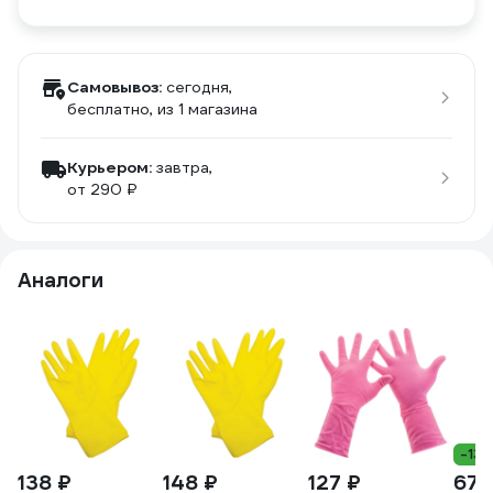
Самовывоз:
сегодня,
бесплатно
, из 1 магазина
Курьером:
завтра,
от 290 ₽
Аналоги
-13
138 ₽
148 ₽
127 ₽
673