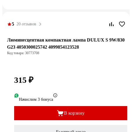
5
20 отзывов
Люминесцентная компактная лампа DULUX S 9W/830
G23 4050300025742 4099854123528
Код товара: 30773708
315 ₽
Начислим 3 бонуса
В корзину
Быстрый заказ