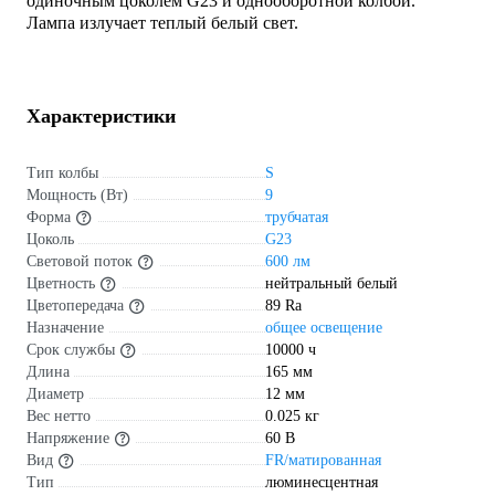
одиночным цоколем G23 и однооборотной колбой.
Лампа излучает теплый белый свет.
Характеристики
Тип колбы
S
Мощность (Вт)
9
Форма
трубчатая
Цоколь
G23
Световой поток
600 лм
Цветность
нейтральный белый
Цветопередача
89 Ra
Назначение
общее освещение
Срок службы
10000 ч
Длина
165 мм
Диаметр
12 мм
Вес нетто
0.025 кг
Напряжение
60 В
Вид
FR/матированная
Тип
люминесцентная