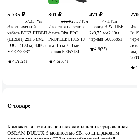
-5%
5 735 ₽
301 ₽
471 ₽
270
57.35 ₽/м
316 ₽
20.07 ₽/м
47.1 ₽/м
Электрический
Изолента на основе
Провод ЭРА ШВВП
Изол
кабель ВЭКЗ ПГВВП
флиса ЭРА PRO
2x0,75 мм2 10м
Iz 1
(ШВВП) 2x1,5 мм2
PROFLEEC1915 19
черный Б0058851
черн
ГОСТ (100 м) 43805
мм, 15 м, 0,3 мм,
авто
4.6
(25)
VEKZ00037
черная Б0057181
мм, 
2000
4.7
(121)
4.6
(104)
4.
О товаре
Компактная люминесцентная лампа неинтегрированная
OSRAM DULUX S мощностью 9Вт со штырьковым