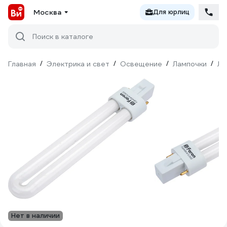
Москва
Для юрлиц
Поиск в каталоге
Главная
/
Электрика и свет
/
Освещение
/
Лампочки
/
Лю
Нет в наличии