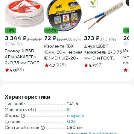
-3%
-47%
-37
3 344 ₽
72 ₽
373 ₽
203
3 458 ₽
135 ₽
3.6 ₽/м
37.3 ₽/м
33.44 ₽/м
10.15
Изолента ПВХ
Шнур ШВВП
Провод ШВВП
Изол
19мм, 20м, черная
Камкабель 2x0.75
АЛЬФАКАБЕЛЬ
жгут
IEK ИЭК UIZ-20-
мм 10 м ГОСТ
2х0,75 мм ГОСТ
пров
10-K02
231ЯA20C0000Ъ6000
4.7
(225)
4.7
(97)
100 м 05142
19 мм
4.8
(89)
5
(1
терм
осно
поли
ADP
Характеристики
Тип колбы
1U/Т4
Мощность (Вт)
9
Форма
спираль
Цоколь
G23
Световой поток
580 лм
холодный белый (более