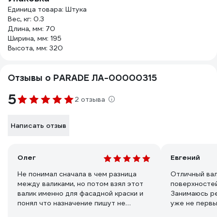
Единица товара: Штука
Вес, кг: 0.3
Длина, мм: 70
Ширина, мм: 195
Высота, мм: 320
Отзывы о PARADE ЛА-00000315
5
2 отзыва
Написать отзыв
Олег
Евгений
Не понимал сначала в чем разница
Отличный вал
между валиками, но потом взял этот
поверхностей
валик именно для фасадной краски и
Занимаюсь р
понял что назначение пишут не
уже не перв
просто так. Им реально удобнее
данный валик