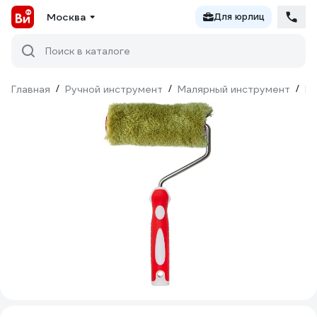
Москва
Для юрлиц
Поиск в каталоге
Главная
/
Ручной инструмент
/
Малярный инструмент
/
Ва