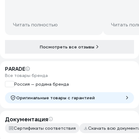
работать и процесс идет быстрее. Он
рукоятка над
не поглощает слишком много краски и
удобно, при 
можно работать вполне аккуратно.
руке. Сама ш
Ручка удобная, не скользит, сама
сидит, ворс 
Читать полностью
Читать пол
основа не ездит от корпуса. Мне
краски не ос
понравилось.
Посмотреть все отзывы
PARADE
Все товары бренда
Россия — родина бренда
Оригинальные товары c гарантией
Документация
Сертификаты соответствия
Скачать всю докумен