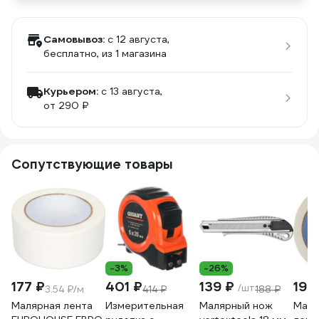
Самовывоз:
c 12 августа,
бесплатно
, из 1 магазина
Курьером:
c 13 августа,
от 290 ₽
Сопутствующие товары
-3%
-26%
177 ₽
401 ₽
139 ₽
198
/шт
3.54 ₽/м
414 ₽
188 ₽
Малярная лента
Измерительная
Малярный нож
Маля