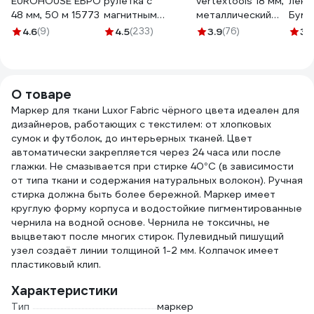
EUROHOUSE ЕВРО
рулетка с
vertextools 18 мм,
лент
48 мм, 50 м 15773
магнитным
металлический
Бума
крюком, 5x25мм
0044-18-02
КРЕП
4.6
(9)
4.5
(233)
3.9
(76)
3.
Gigant GWM525
50мм
Крас
стен 
О товаре
Маркер для ткани Luxor Fabric чёрного цвета идеален для
дизайнеров, работающих с текстилем: от хлопковых
сумок и футболок, до интерьерных тканей. Цвет
автоматически закрепляется через 24 часа или после
глажки. Не смазывается при стирке 40°C (в зависимости
от типа ткани и содержания натуральных волокон). Ручная
стирка должна быть более бережной. Маркер имеет
круглую форму корпуса и водостойкие пигментированные
чернила на водной основе. Чернила не токсичны, не
выцветают после многих стирок. Пулевидный пишущий
узел создаёт линии толщиной 1-2 мм. Колпачок имеет
пластиковый клип.
Характеристики
Тип
маркер